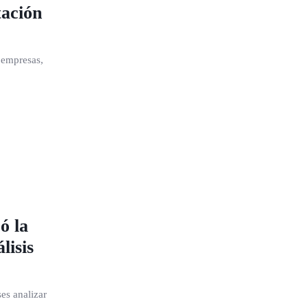
tación
, empresas,
ó la
lisis
es analizar