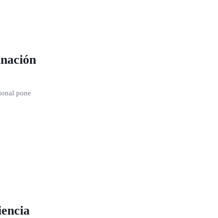
unación
ional pone
iencia