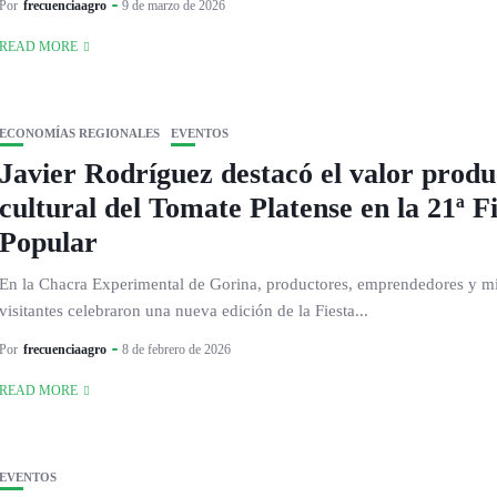
Por
frecuenciaagro
9 de marzo de 2026
READ MORE
ECONOMÍAS REGIONALES
EVENTOS
Javier Rodríguez destacó el valor produ
cultural del Tomate Platense en la 21ª F
Popular
En la Chacra Experimental de Gorina, productores, emprendedores y mi
visitantes celebraron una nueva edición de la Fiesta...
Por
frecuenciaagro
8 de febrero de 2026
READ MORE
EVENTOS