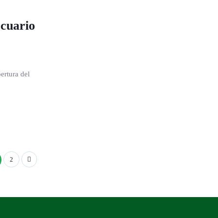
ecuario
ertura del
2