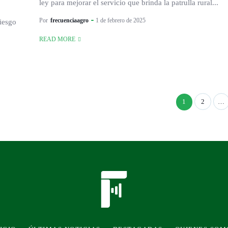
ley para mejorar el servicio que brinda la patrulla rural...
Por
frecuenciaagro
1 de febrero de 2025
iesgo
READ MORE
1
2
…