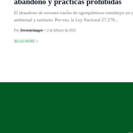
abandono y prácticas prohibidas
El abandono de envases vacíos de agroquímicos constituye un r
ambiental y sanitario. Por eso, la Ley Nacional 27.279...
Por
frecuenciaagro
2 de febrero de 2025
READ MORE