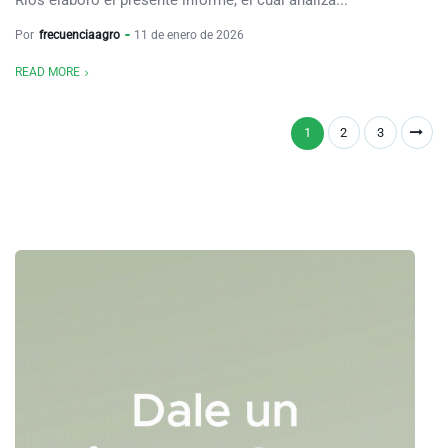
Ríos elaboró el presente informe, el cual analiza...
Por
frecuenciaagro
11 de enero de 2026
READ MORE
1
2
3