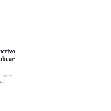
uctivo
plicar
Rural de
...