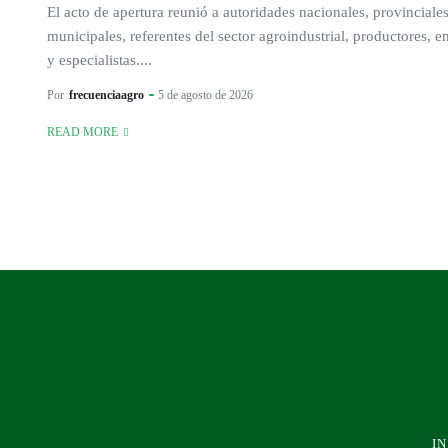
El acto de apertura reunió a autoridades nacionales, provinciale
municipales, referentes del sector agroindustrial, productores, 
y especialistas....
Por
frecuenciaagro
5 de agosto de 2026
READ MORE
IN