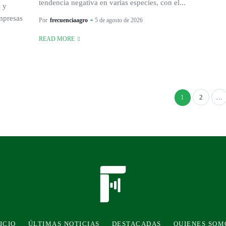
tendencia negativa en varias especies, con el...
s y
empresas
Por
frecuenciaagro
5 de agosto de 2026
READ MORE
1
2
…
ICIO
ÚLTIMAS NOTICIAS
DESTACADAS
QUIENES SOM