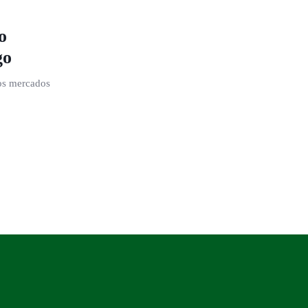
o
go
los mercados