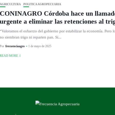
AGRICULTURA
POLITICA AGROPECUARIA
CONINAGRO Córdoba hace un llamad
urgente a eliminar las retenciones al tri
“Valoramos el esfuerzo del gobierno por estabilizar la economía. Pero 
no siembran trigo ni reparten pan. Si...
Por
frecuenciaagro
1 de mayo de 2025
READ MORE