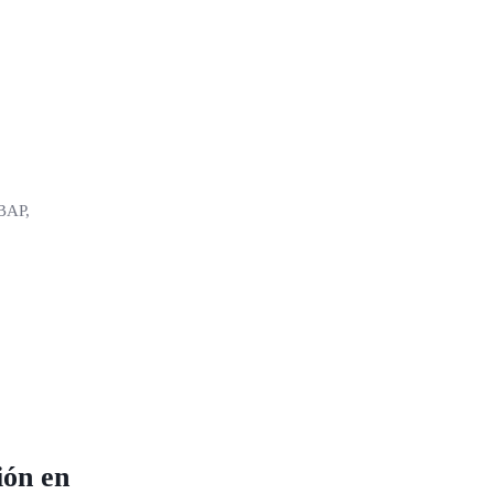
RBAP,
ión en