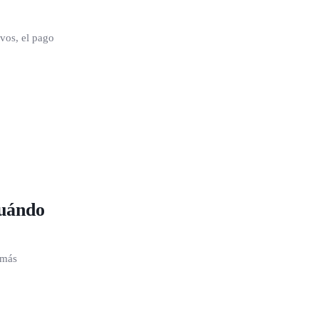
ivos, el pago
cuándo
 más