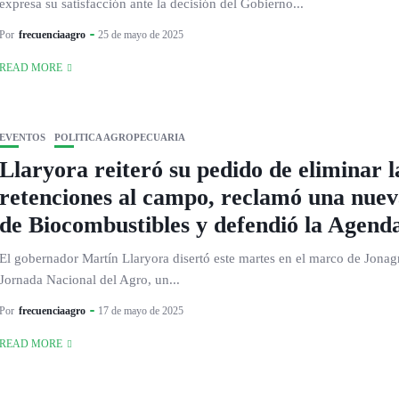
expresa su satisfacción ante la decisión del Gobierno...
Por
frecuenciaagro
25 de mayo de 2025
READ MORE
EVENTOS
POLITICA AGROPECUARIA
Llaryora reiteró su pedido de eliminar l
retenciones al campo, reclamó una nuev
de Biocombustibles y defendió la Agend
El gobernador Martín Llaryora disertó este martes en el marco de Jonag
Jornada Nacional del Agro, un...
Por
frecuenciaagro
17 de mayo de 2025
READ MORE