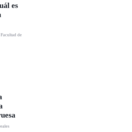
uál es
a
 Facultad de
a
a
ruesa
eales