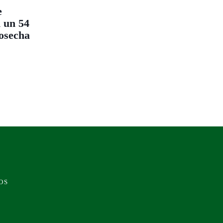
e
n un 54
cosecha
OS