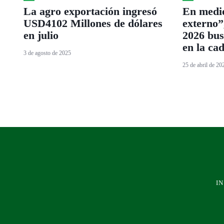
La agro exportación ingresó
En medi
USD4102 Millones de dólares
externo
en julio
2026 bus
en la ca
3 de agosto de 2025
25 de abril de 20
IN