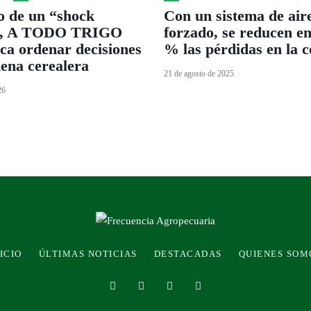
o de un “shock
Con un sistema de air
”, A TODO TRIGO
forzado, se reducen e
ca ordenar decisiones
% las pérdidas en la 
dena cerealera
21 de agosto de 2025
26
ICIO
ÚLTIMAS NOTICIAS
DESTACADAS
QUIENES SOM