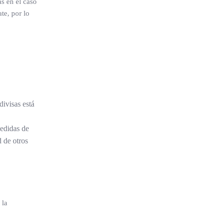
as en el caso
te, por lo
divisas está
medidas de
d de otros
 la