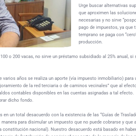
Urge buscar alternativas su
que aproximen las solucion
necesarias y no sirve “pospo
pago de impuestos, ya que t
temprano se paga con “cero
producción.
100 o 200 vacas, no sirve un préstamo subsidiado al 25% anual, si 
e varios años se realiza un aporte (vía impuesto inmobiliario) para
joramiento de la red terciaria o de caminos vecinales” que al efect
aldos contables disponibles en las cuentas asignadas a tal efecto. 
rar dicho fondo.
n un total desacuerdo con la existencia de las “Guías de Traslad
tra manera para disimular un impuesto que no puede cobrarse y que 
ra constitución nacional). Nuestro desacuerdo está basado en habe