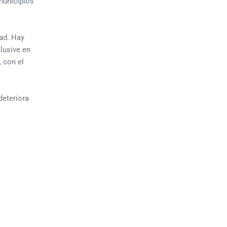
 municipios
dad. Hay
lusive en
 con el
deteriora