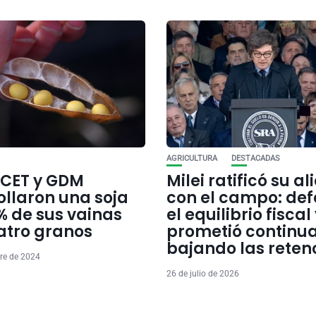
AGRICULTURA
DESTACADAS
ICET y GDM
Milei ratificó su a
ollaron una soja
con el campo: def
% de sus vainas
el equilibrio fiscal
atro granos
prometió continu
bajando las reten
re de 2024
26 de julio de 2026