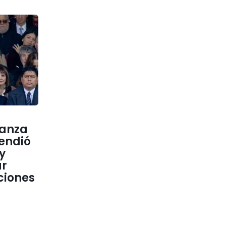
lianza
endió
 y
ar
ciones