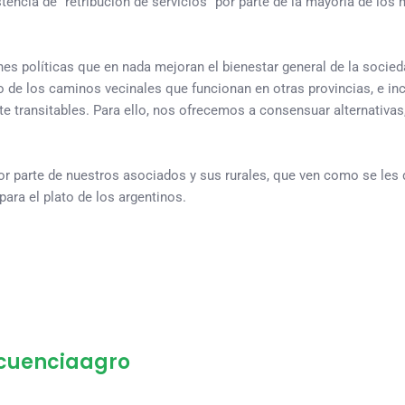
tencia de “retribución de servicios” por parte de la mayoría de los
nes políticas que en nada mejoran el bienestar general de la socie
 de los caminos vecinales que funcionan en otras provincias, e inc
 transitables. Para ello, nos ofrecemos a consensuar alternativas,
r parte de nuestros asociados y sus rurales, que ven como se les 
ara el plato de los argentinos.
ecuenciaagro