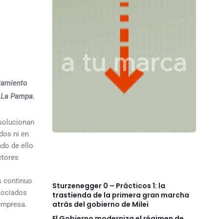
tamiento
e La Pampa.
solucionan
dos ni en
ado de ello
ctores
s continuo
Sturzenegger 0 – Prácticos 1: la
sociados
trastienda de la primera gran marcha
atrás del gobierno de Milei
empresa.
El Gobierno moderniza el régimen de