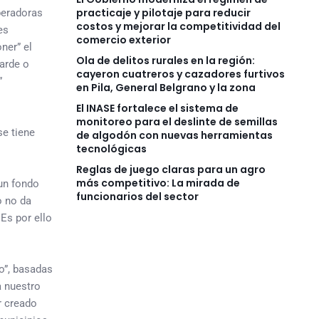
practicaje y pilotaje para reducir
peradoras
costos y mejorar la competitividad del
es
comercio exterior
ner” el
Ola de delitos rurales en la región:
arde o
cayeron cuatreros y cazadores furtivos
”
en Pila, General Belgrano y la zona
El INASE fortalece el sistema de
monitoreo para el deslinte de semillas
se tiene
de algodón con nuevas herramientas
tecnológicas
Reglas de juego claras para un agro
más competitivo: La mirada de
 un fondo
funcionarios del sector
o no da
Es por ello
o”, basadas
a nuestro
r creado