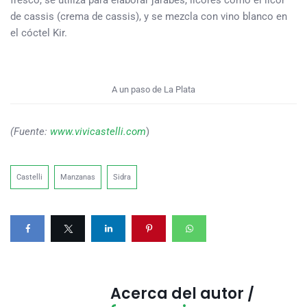
fresco, se utiliza para elaborar jarabes, licores como el licor
de cassis (crema de cassis), y se mezcla con vino blanco en
el cóctel Kir.
A un paso de La Plata
(Fuente:
www.vivicastelli.com
)
Castelli
Manzanas
Sidra
Acerca del autor /