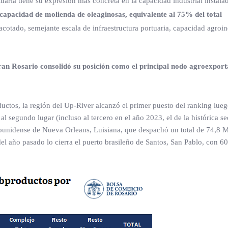
uaria tiene su expresión más concreta en la capacidad industrial instala
capacidad de molienda de oleaginosas, equivalente al 75% del total
otado, semejante escala de infraestructura portuaria, capacidad agroind
an Rosario consolidó su posición como el principal nodo agroexport
uctos, la región del Up-River alcanzó el primer puesto del ranking lueg
l segundo lugar (incluso al tercero en el año 2023, el de la histórica s
dounidense de Nueva Orleans, Luisiana, que despachó un total de 74,8 M
l año pasado lo cierra el puerto brasileño de Santos, San Pablo, con 6