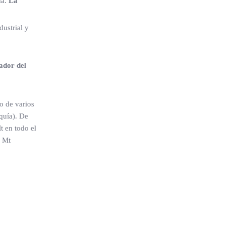
da.
La
ustrial y
ador del
o de varios
equía). De
t en todo el
0 Mt