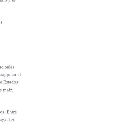
rio y el
os
ncipales.
ssippi en el
e Estados
e maíz,
os. Entre
ayar los