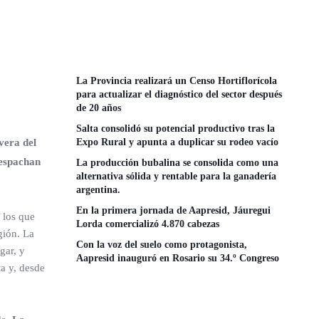
La Provincia realizará un Censo Hortiflorícola
para actualizar el diagnóstico del sector después
de 20 años
Salta consolidó su potencial productivo tras la
vera del
Expo Rural y apunta a duplicar su rodeo vacío
despachan
La producción bubalina se consolida como una
alternativa sólida y rentable para la ganadería
argentina.
En la primera jornada de Aapresid, Jáuregui
 los que
Lorda comercializó 4.870 cabezas
gión. La
Con la voz del suelo como protagonista,
gar, y
Aapresid inauguró en Rosario su 34.º Congreso
a y, desde