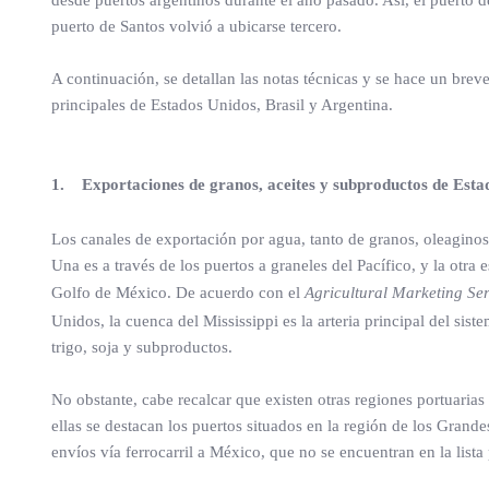
desde puertos argentinos durante el año pasado. Así, el puerto
puerto de Santos volvió a ubicarse tercero.
A continuación, se detallan las notas técnicas y se hace un brev
principales de Estados Unidos, Brasil y Argentina.
1. Exportaciones de granos, aceites y subproductos de Esta
Los canales de exportación por agua, tanto de granos, oleaginos
Una es a través de los puertos a graneles del Pacífico, y la otra
Golfo de México. De acuerdo con el
Agricultural Marketing Se
Unidos, la cuenca del Mississippi es la arteria principal del s
trigo, soja y subproductos.
No obstante, cabe recalcar que existen otras regiones portuaria
ellas se destacan los puertos situados en la región de los Grand
envíos vía ferrocarril a México, que no se encuentran en la lista 