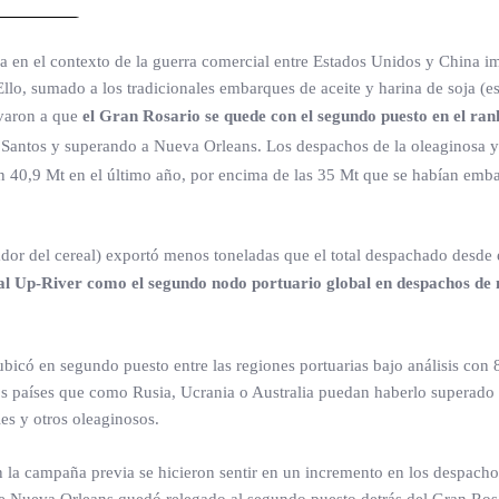
 en el contexto de la guerra comercial entre Estados Unidos y China i
lo, sumado a los tradicionales embarques de aceite y harina de soja (est
evaron a que
el Gran Rosario se quede con el segundo puesto en el ran
o Santos y superando a Nueva Orleans. Los despachos de la oleaginosa y
on 40,9 Mt en el último año, por encima de las 35 Mt que se habían emb
dor del cereal) exportó menos toneladas que el total despachado desde 
 al Up-River como el segundo nodo portuario global en despachos de
 ubicó en segundo puesto entre las regiones portuarias bajo análisis con 
os países que como Rusia, Ucrania o Australia puedan haberlo superado
les y otros oleaginosos.
la campaña previa se hicieron sentir en un incremento en los despachos