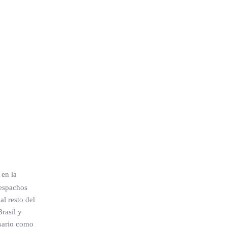
 en la
despachos
l resto del
rasil y
osario como