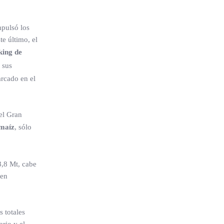
mpulsó los
e último, el
king de
 sus
arcado en el
el Gran
 maíz
, sólo
8,8 Mt, cabe
 en
 totales