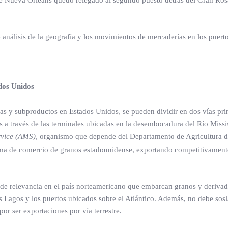
 de Nueva Orleans quedó relegado al segundo puesto detrás del Gran Rosa
e análisis de la geografía y los movimientos de mercaderías en los puert
dos Unidos
as y subproductos en Estados Unidos, se pueden dividir en dos vías pri
 es a través de las terminales ubicadas en la desembocadura del Río Missi
rvice (AMS)
, organismo que depende del Departamento de Agricultura d
istema de comercio de granos estadounidense, exportando competitivament
s de relevancia en el país norteamericano que embarcan granos y derivad
es Lagos y los puertos ubicados sobre el Atlántico. Además, no debe sosl
por ser exportaciones por vía terrestre.