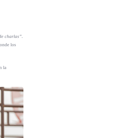
de charlas”
.
donde los
n la