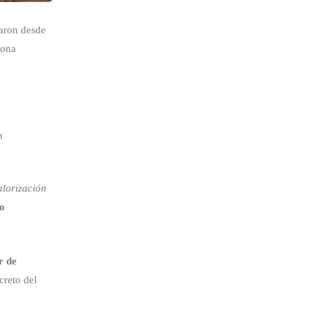
icaron desde
zona
n
alorización
o
r de
creto del