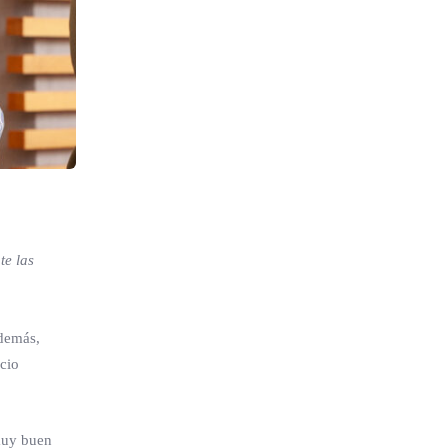
te las
Además,
acio
 muy buen