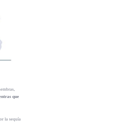
 hembras,
entras que
or la sequía