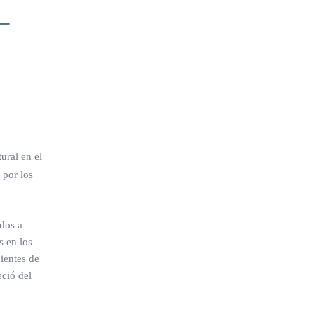
ural en el
 por los
ados a
s en los
nientes de
eció del