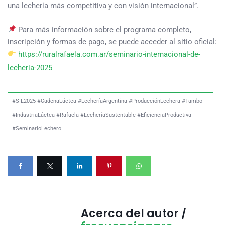
una lechería más competitiva y con visión internacional”.
Para más información sobre el programa completo,
inscripción y formas de pago, se puede acceder al sitio oficial:
https://ruralrafaela.com.ar/seminario-internacional-de-
lecheria-2025
#SIL2025 #CadenaLáctea #LecheríaArgentina #ProducciónLechera #Tambo
#IndustriaLáctea #Rafaela #LecheríaSustentable #EficienciaProductiva
#SeminarioLechero
Acerca del autor /