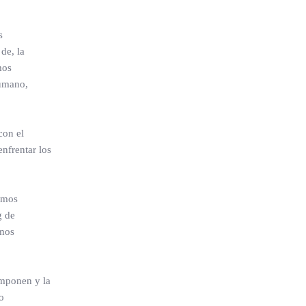
s
de, la
mos
humano,
con el
enfrentar los
nimos
g de
omos
omponen y la
o