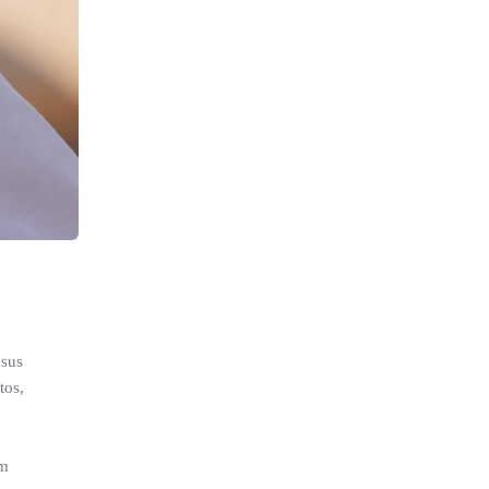
 sus
tos,
rm