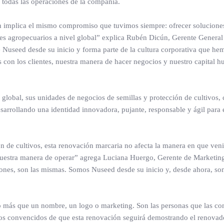
 todas las operaciones de la compañía.
n implica el mismo compromiso que tuvimos siempre: ofrecer solucione
s agropecuarios a nivel global” explica Rubén Dicún, Gerente General 
e Nuseed desde su inicio y forma parte de la cultura corporativa que he
con los clientes, nuestra manera de hacer negocios y nuestro capital 
 global, sus unidades de negocios de semillas y protección de cultivos, 
sarrollando una identidad innovadora, pujante, responsable y ágil para 
n de cultivos, esta renovación marcaria no afecta la manera en que ve
e nuestra manera de operar” agrega Luciana Huergo, Gerente de Marketin
iones, son las mismas. Somos Nuseed desde su inicio y, desde ahora, s
 más que un nombre, un logo o marketing. Son las personas que las c
amos convencidos de que esta renovación seguirá demostrando el renovad