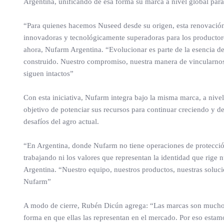
Argentina, unificando de esa forma su marca a nivel global para
“Para quienes hacemos Nuseed desde su origen, esta renovació
innovadoras y tecnológicamente superadoras para los productore
ahora, Nufarm Argentina. “Evolucionar es parte de la esencia d
construido. Nuestro compromiso, nuestra manera de vincularnos 
siguen intactos”
Con esta iniciativa, Nufarm integra bajo la misma marca, a nivel
objetivo de potenciar sus recursos para continuar creciendo y de
desafíos del agro actual.
“En Argentina, donde Nufarm no tiene operaciones de protecció
trabajando ni los valores que representan la identidad que rig
Argentina. “Nuestro equipo, nuestros productos, nuestras soluc
Nufarm”
A modo de cierre, Rubén Dicún agrega: “Las marcas son mucho
forma en que ellas las representan en el mercado. Por eso est