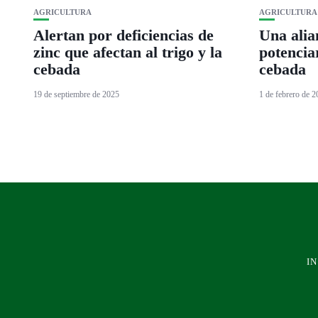
AGRICULTURA
AGRICULTURA
Alertan por deficiencias de
Una alia
zinc que afectan al trigo y la
potencia
cebada
cebada
19 de septiembre de 2025
1 de febrero de 
IN