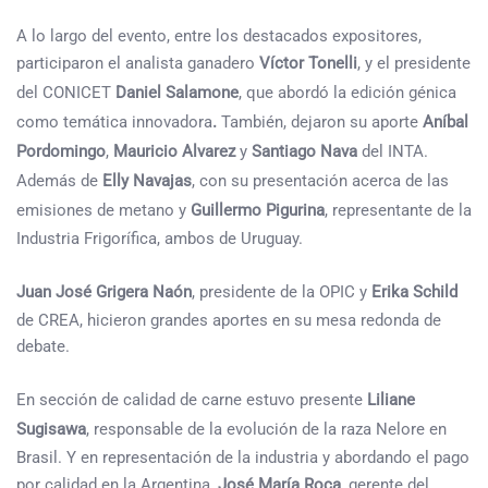
A lo largo del evento, entre los destacados expositores,
participaron el analista ganadero
Víctor Tonelli
, y el presidente
del CONICET
Daniel Salamone
, que abordó la edición génica
como temática innovadora
.
También, dejaron su aporte
Aníbal
Pordomingo
,
Mauricio Alvarez
y
Santiago Nava
del INTA.
Además de
Elly Navajas
, con su presentación acerca de las
emisiones de metano y
Guillermo Pigurina
, representante de la
Industria Frigorífica, ambos de Uruguay.
Juan José Grigera Naón
, presidente de la OPIC y
Erika Schild
de CREA, hicieron grandes aportes en su mesa redonda de
debate.
En sección de calidad de carne estuvo presente
Liliane
Sugisawa
, responsable de la evolución de la raza Nelore en
Brasil. Y en representación de la industria y abordando el pago
por calidad en la Argentina,
José María Roca
, gerente del