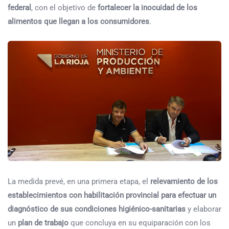
federal
, con el objetivo de
fortalecer la inocuidad de los
alimentos que llegan a los consumidores
.
La medida prevé, en una primera etapa, el
relevamiento de los
establecimientos con habilitación provincial para efectuar un
diagnóstico de sus condiciones higiénico-sanitarias
y elaborar
un
plan de trabajo
que concluya en su equiparación con los