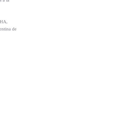
 a la
THA,
entina de