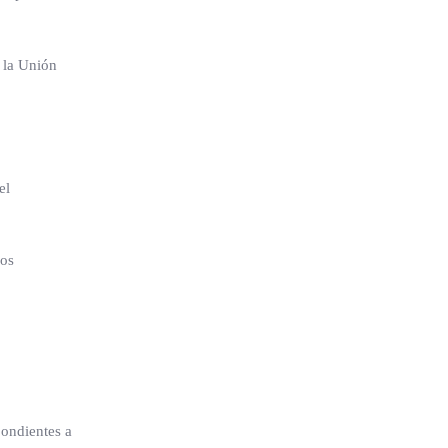
a la Unión
el
los
pondientes a