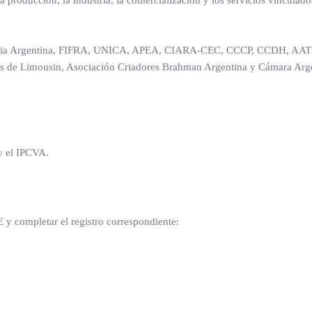
producción, la industria, la comercialización y los servicios vinculados
ria Argentina, FIFRA, UNICA, APEA, CIARA-CEC, CCCP, CCDH, AA
es de Limousin, Asociación Criadores Brahman Argentina y Cámara Arg
 y el IPCVA.
 y completar el registro correspondiente: