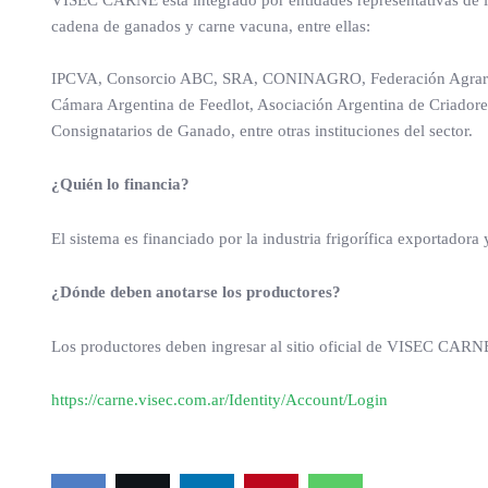
VISEC CARNE está integrado por entidades representativas de la 
cadena de ganados y carne vacuna, entre ellas:
IPCVA, Consorcio ABC, SRA, CONINAGRO, Federación Agra
Cámara Argentina de Feedlot, Asociación Argentina de Criador
Consignatarios de Ganado, entre otras instituciones del sector.
¿Quién lo financia?
El sistema es financiado por la industria frigorífica exportadora
¿Dónde deben anotarse los productores?
Los productores deben ingresar al sitio oficial de VISEC CARNE
https://carne.visec.com.ar/Identity/Account/Login