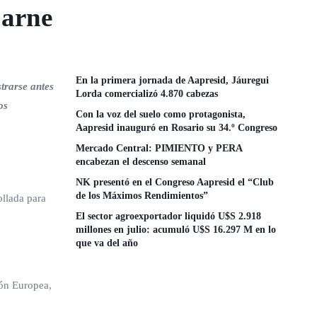
Carne
En la primera jornada de Aapresid, Jáuregui
trarse antes
Lorda comercializó 4.870 cabezas
os
Con la voz del suelo como protagonista,
Aapresid inauguró en Rosario su 34.º Congreso
Mercado Central: PIMIENTO y PERA
encabezan el descenso semanal
NK presentó en el Congreso Aapresid el “Club
de los Máximos Rendimientos”
ollada para
El sector agroexportador liquidó U$S 2.918
millones en julio: acumuló U$S 16.297 M en lo
que va del año
ión Europea,