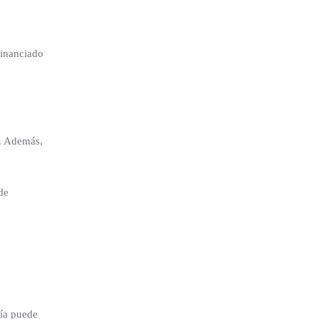
financiado
o. Además,
de
ría puede