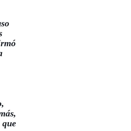
uso
s
firmó
a
o,
emás,
s que