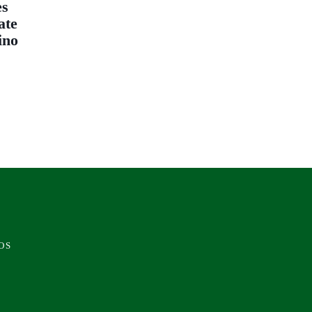
es
ate
ino
OS