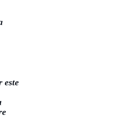
a
 este
a
re