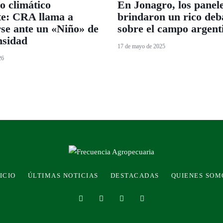
o climático
En Jonagro, los panel
te: CRA llama a
brindaron un rico deb
rse ante un «Niño» de
sobre el campo argent
ensidad
17 de mayo de 2025
26
ICIO
ÚLTIMAS NOTICIAS
DESTACADAS
QUIENES SOM