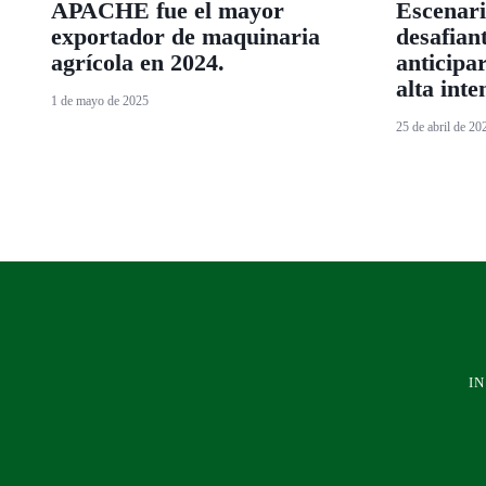
APACHE fue el mayor
Escenari
exportador de maquinaria
desafian
agrícola en 2024.
anticipa
alta int
1 de mayo de 2025
25 de abril de 20
IN