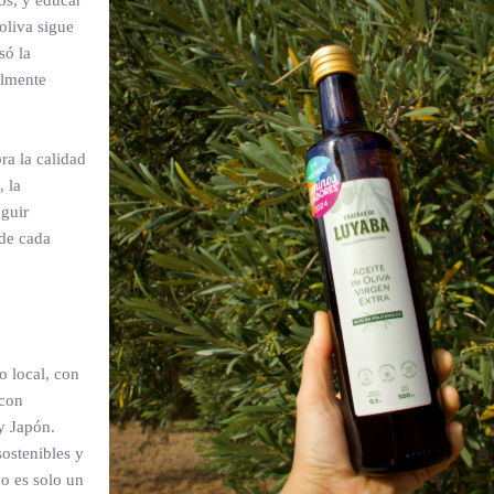
os, y educar
oliva sigue
só la
almente
ra la calidad
, la
eguir
 de cada
 local, con
 con
y Japón.
ostenibles y
no es solo un