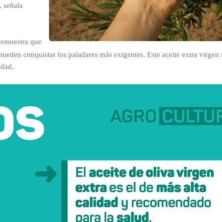
, señala
emuestra que
d pueden conquistar los paladares más exigentes. Este aceite extra virgen
idad.