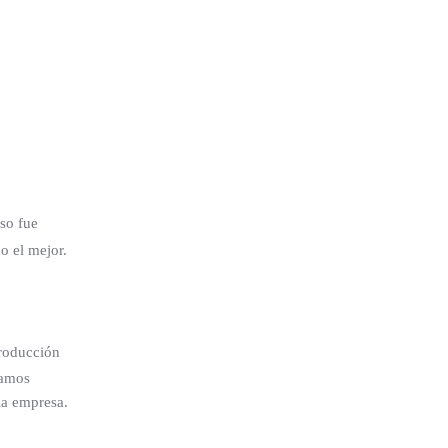
so fue
o el mejor.
producción
íamos
la empresa.