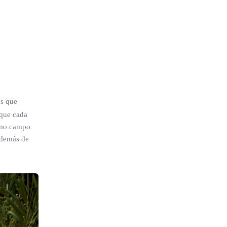
os que
 que cada
como campo
además de