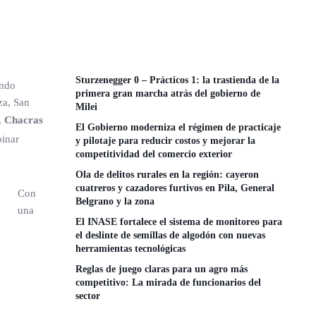
Sturzenegger 0 – Prácticos 1: la trastienda de la
ando
primera gran marcha atrás del gobierno de
za, San
Milei
,
Chacras
El Gobierno moderniza el régimen de practicaje
binar
y pilotaje para reducir costos y mejorar la
competitividad del comercio exterior
Ola de delitos rurales en la región: cayeron
cuatreros y cazadores furtivos en Pila, General
Con
Belgrano y la zona
una
El INASE fortalece el sistema de monitoreo para
el deslinte de semillas de algodón con nuevas
herramientas tecnológicas
Reglas de juego claras para un agro más
competitivo: La mirada de funcionarios del
sector