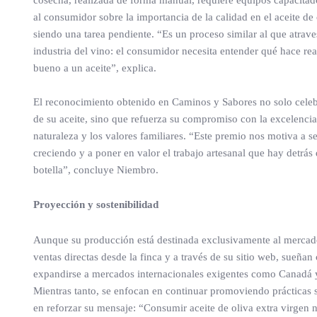
cosecha, realizada de forma manual, requiere equipos capacitad
al consumidor sobre la importancia de la calidad en el aceite de 
siendo una tarea pendiente. “Es un proceso similar al que atrave
industria del vino: el consumidor necesita entender qué hace re
bueno a un aceite”, explica.
El reconocimiento obtenido en Caminos y Sabores no solo celeb
de su aceite, sino que refuerza su compromiso con la excelencia
naturaleza y los valores familiares. “Este premio nos motiva a s
creciendo y a poner en valor el trabajo artesanal que hay detrás
botella”, concluye Niembro.
Proyección y sostenibilidad
Aunque su producción está destinada exclusivamente al mercado
ventas directas desde la finca y a través de su sitio web, sueñan
expandirse a mercados internacionales exigentes como Canadá 
Mientras tanto, se enfocan en continuar promoviendo prácticas s
en reforzar su mensaje: “Consumir aceite de oliva extra virgen 