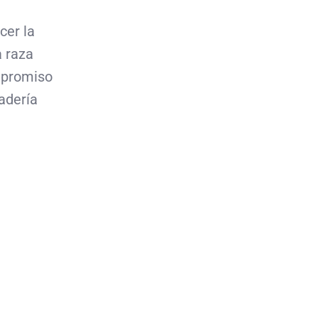
cer la
a raza
mpromiso
adería