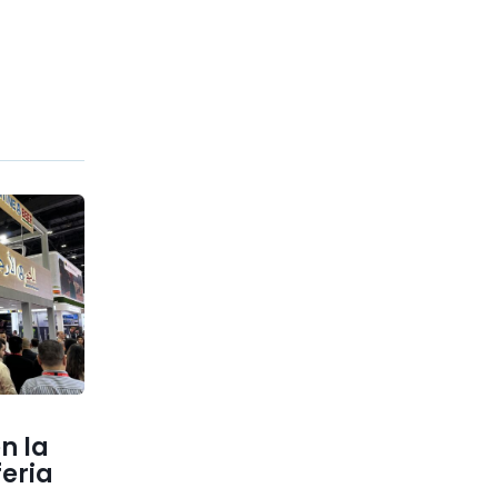
n la
feria