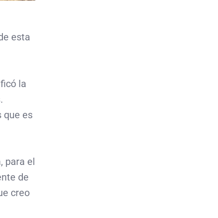
 de esta
ficó la
.
 que es
 para el
ente de
ue creo