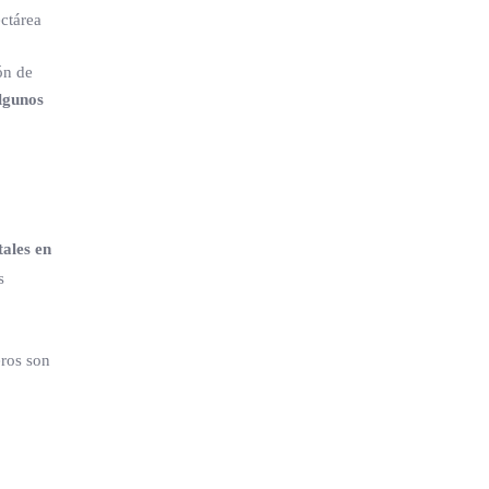
ctárea
ón de
lgunos
ales en
s
eros son