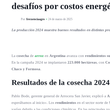
desafíos por costos energé
Por
frecuenciaagro
24 de marzo de 2025
La producción 2024 muestra buenos resultados en distintas prov
La
cosecha
de
arroz
en
Argentina
avanza con
rendimientos s
En la campaña 2024 se implantaron
223.000 hectáreas
, con
Co
Chaco y Formosa
.
Resultados de la cosecha 2024
Pablo Bode, gerente general de Arrocera San Javier, explicó a
A
esperábamos al inicio». Los
rendimientos
en el sector norte de
varían debido a las condiciones climáticas. En las principales