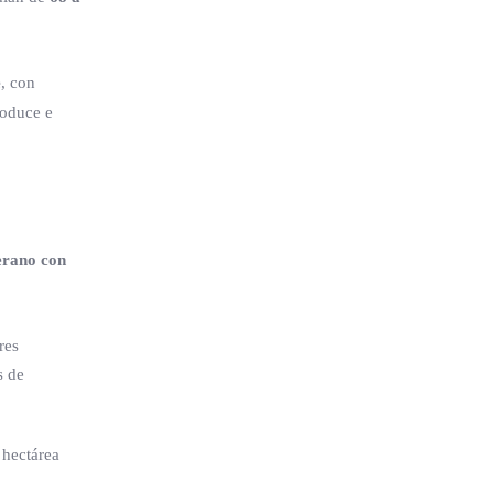
e
, con
roduce e
erano con
res
s de