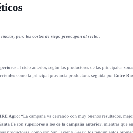
ticos
incias, pero los costos de riego preocupan al sector.
uperiores
al ciclo anterior, según los productores de las principales zona
rrientes
como la principal provincia productora, seguida por
Entre Río
IRE Agro
: “La campaña va cerrando con muy buenos resultados, mejor
Santa Fe
son
superiores a los de la campaña anterior
, mientras que en
 zonas productoras, como son San Javier y Garay, los rendimientos prom