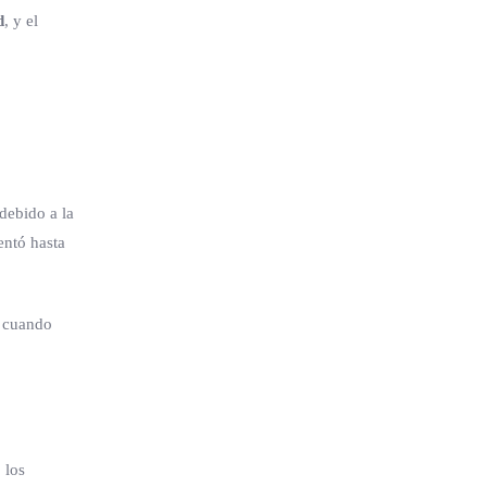
d
, y el
debido a la
entó hasta
, cuando
 los