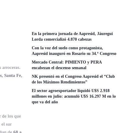
En la primera jornada de Aapresid, Jáuregui
Lorda comercializó 4.870 cabezas
Con la voz del suelo como protagonista,
Aapresid inauguró en Rosario su 34.º Congreso
Mercado Central: PIMIENTO y PERA
s arroceras.
encabezan el descenso semanal
s, Santa Fe,
NK presentó en el Congreso Aapresid el “Club
de los Máximos Rendimientos”
El sector agroexportador liquidó U$S 2.918
millones en julio: acumuló U$S 16.297 M en lo
que va del año
 de los que
 el sur
edian de
68 a