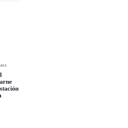
ARIA
l
arne
stación
a