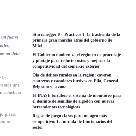
Sturzenegger 0 – Prácticos 1: la trastienda de la
 un fuerte
primera gran marcha atrás del gobierno de
nales,
Milei
que no debe
El Gobierno moderniza el régimen de practicaje
y pilotaje para reducir costos y mejorar la
competitividad del comercio exterior
Ola de delitos rurales en la región: cayeron
 los
cuatreros y cazadores furtivos en Pila, General
sitamos una
Belgrano y la zona
una Justicia
El INASE fortalece el sistema de monitoreo para
el deslinte de semillas de algodón con nuevas
herramientas tecnológicas
go plazo.
Reglas de juego claras para un agro más
tiempo”,
competitivo: La mirada de funcionarios del
sector