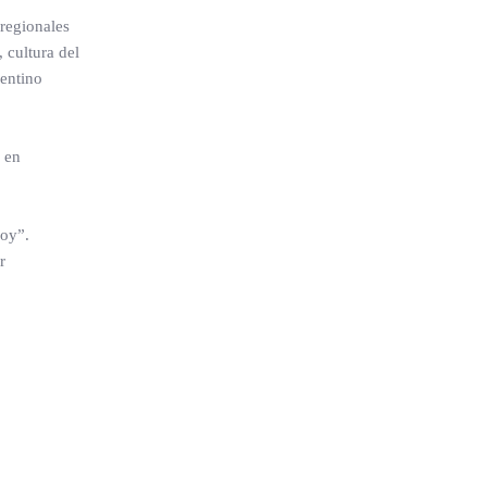
 regionales
 cultura del
gentino
 en
hoy”.
r