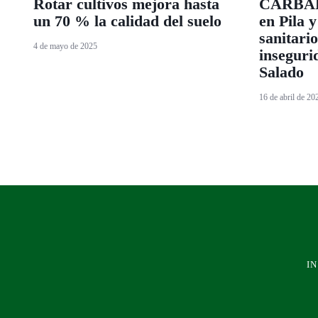
Rotar cultivos mejora hasta
CARBAP 
un 70 % la calidad del suelo
en Pila 
sanitario
4 de mayo de 2025
inseguri
Salado
16 de abril de 20
IN