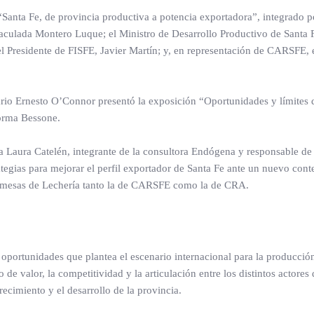
 “Santa Fe, de provincia productiva a potencia exportadora”, integrado p
aculada Montero Luque; el Ministro de Desarrollo Productivo de Santa 
el Presidente de FISFE, Javier Martín; y, en representación de CARSFE, 
ario Ernesto O’Connor presentó la exposición “Oportunidades y límites
orma Bessone.
a Laura Catelén, integrante de la consultora Endógena y responsable de
rategias para mejorar el perfil exportador de Santa Fe ante un nuevo cont
s mesas de Lechería tanto la de CARSFE como la de CRA.
y oportunidades que plantea el escenario internacional para la producció
e valor, la competitividad y la articulación entre los distintos actores
cimiento y el desarrollo de la provincia.