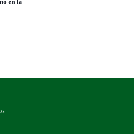
ño en la
OS