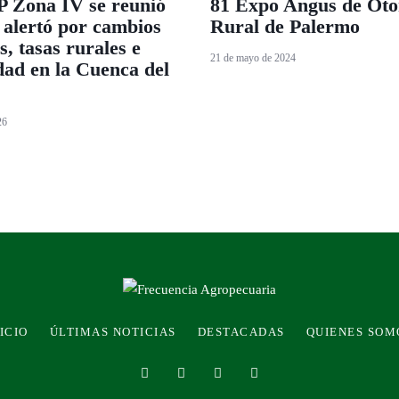
Zona IV se reunió
81 Expo Angus de Oto
y alertó por cambios
Rural de Palermo
s, tasas rurales e
21 de mayo de 2024
dad en la Cuenca del
26
ICIO
ÚLTIMAS NOTICIAS
DESTACADAS
QUIENES SOM