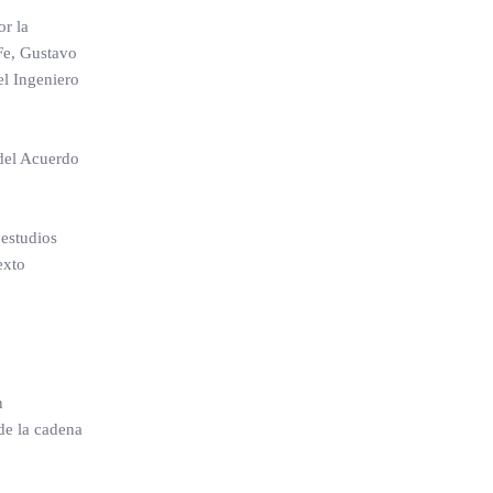
or la
Fe, Gustavo
el Ingeniero
 del Acuerdo
 estudios
exto
n
 de la cadena