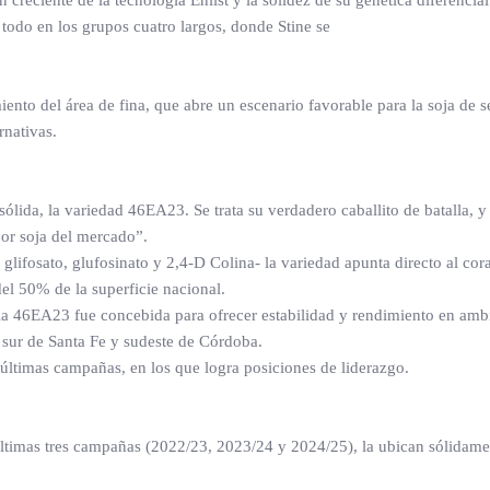
 creciente de la tecnología Enlist y la solidez de su genética diferencia
 todo en los grupos cuatro largos, donde Stine se
iento del área de fina, que abre un escenario favorable para la soja de 
rnativas.
ólida, la variedad 46EA23. Se trata su verdadero caballito de batalla, y 
jor soja del mercado”.
 glifosato, glufosinato y 2,4-D Colina- la variedad apunta directo al cor
el 50% de la superficie nacional.
, la 46EA23 fue concebida para ofrecer estabilidad y rendimiento en amb
 sur de Santa Fe y sudeste de Córdoba.
 últimas campañas, en los que logra posiciones de liderazgo.
 últimas tres campañas (2022/23, 2023/24 y 2024/25), la ubican sólidame