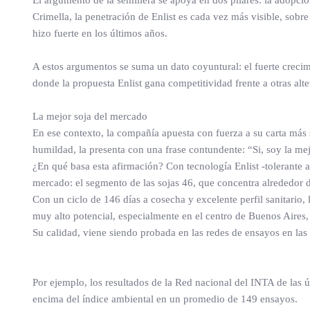
El argumento de la semillera se apoya en dos pilares: la adopción
Crimella, la penetración de Enlist es cada vez más visible, sobre
hizo fuerte en los últimos años.
A estos argumentos se suma un dato coyuntural: el fuerte crecim
donde la propuesta Enlist gana competitividad frente a otras alte
La mejor soja del mercado
En ese contexto, la compañía apuesta con fuerza a su carta más s
humildad, la presenta con una frase contundente: “Si, soy la me
¿En qué basa esta afirmación? Con tecnología Enlist -tolerante a
mercado: el segmento de las sojas 46, que concentra alrededor d
Con un ciclo de 146 días a cosecha y excelente perfil sanitario
muy alto potencial, especialmente en el centro de Buenos Aires,
Su calidad, viene siendo probada en las redes de ensayos en las
Por ejemplo, los resultados de la Red nacional del INTA de las
encima del índice ambiental en un promedio de 149 ensayos.