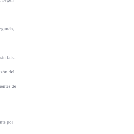
l. Según
segunda,
sin falsa
azón del
ientes de
nte por