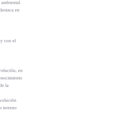
e ambiental
destaca en
 y con el
volución, en
conocimiento
de la
evolución
r terreno