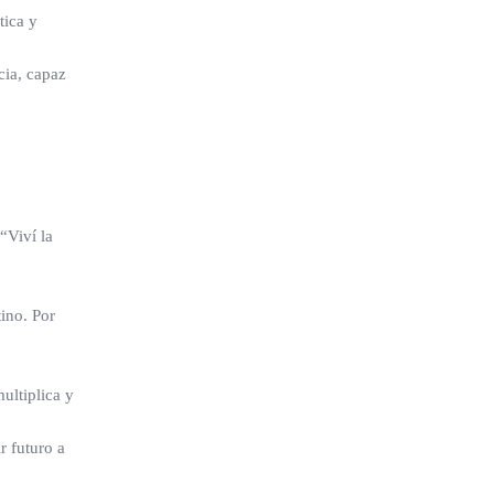
tica y
cia, capaz
“Viví la
ino. Por
ultiplica y
r futuro a