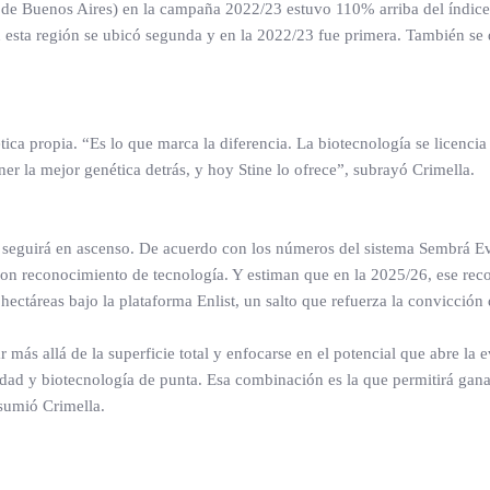
e de Buenos Aires) en la campaña 2022/23 estuvo 110% arriba del índic
esta región se ubicó segunda y en la 2022/23 fue primera. También se 
tica propia. “Es lo que marca la diferencia. La biotecnología se licencia
ner la mejor genética detrás, y hoy Stine lo ofrece”, subrayó Crimella.
st seguirá en ascenso. De acuerdo con los números del sistema Sembrá E
con reconocimiento de tecnología. Y estiman que en la 2025/26, ese re
hectáreas bajo la plataforma Enlist, un salto que refuerza la convicción 
r más allá de la superficie total y enfocarse en el potencial que abre la 
idad y biotecnología de punta. Esa combinación es la que permitirá gana
esumió Crimella.