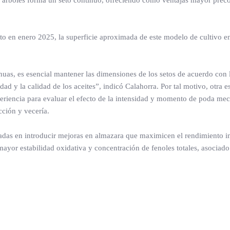
s árboles forma un seto continuo, ofreciendo como ventajas mayor preco
to en enero 2025, la superficie aproximada de este modelo de cultivo en
as, es esencial mantener las dimensiones de los setos de acuerdo con 
d y la calidad de los aceites”, indicó Calahorra. Por tal motivo, otra es
periencia para evaluar el efecto de la intensidad y momento de poda mec
cción y vecería.
cadas en introducir mejoras en almazara que maximicen el rendimiento ind
ayor estabilidad oxidativa y concentración de fenoles totales, asociado