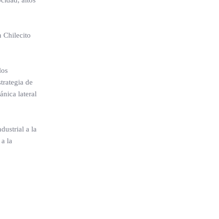
cidad, altos
 Chilecito
los
trategia de
ánica lateral
ustrial a la
 a la