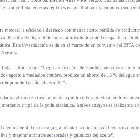
 agua superficial en estas regiones es una limitante y, como consecuencia
a mejorar la eficiencia del riego con menor costo, pérdida de producti
a aplicación de riego deficitario controlado durante la etapa de crecimie
nica. Esta investigación se da en el marco de un convenio del INTA co
 Agraria.
Rioja— destacó que “luego de tres años de estudios, se obtuvo como pr
iados agosto a mediados octubre, produce un ahorro de 13 % del agua a
n ninguno de los años de estudio”.
ontrolado aplicado en tres momentos: prefloración, previo al endurecimien
ó el momento y tipo de la poda mecánica. Ambos ensayos se realizaron en
la reducción del uso de agua, aumentar la eficiencia del recurso, control
oliva y mejorar atributos sensoriales y químicos del aceite”.