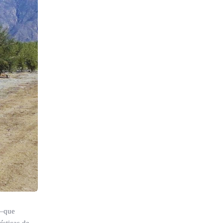
 –que
ísticas de