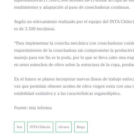
superintensivas (1.500-2.000 árboles ha-1) donde la copa de lo
rendimientos y adaptación al paso de cosechadoras continuas.
Según un relevamiento realizado por el equipo del INTA Chileci
es de 3.500 hectáreas.
“Para implementar la cosecha mecánica con cosechadoras continu
requerimientos de la cosechadora sin comprometer la productivida
manejo para ese fin es la poda, por lo que se lleva cabo otra ex
en setos estrechos de olivo sobre la estructura de la copa, produ
En el futuro se planea incorporar nuevas líneas de trabajo enfo
vez que permitan obtener aceites de oliva virgen extra con una m
estabilidad oxidativa y a las características organoléptica.
Fuente: inta informa
Inta
INTA Chilecito
olivares
Riego