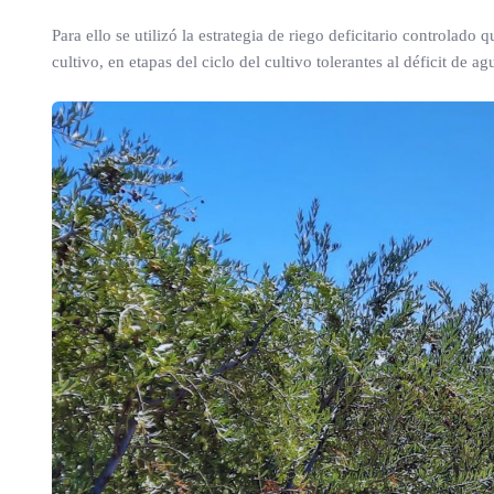
Para ello se utilizó la estrategia de riego deficitario controlado 
cultivo, en etapas del ciclo del cultivo tolerantes al déficit de ag