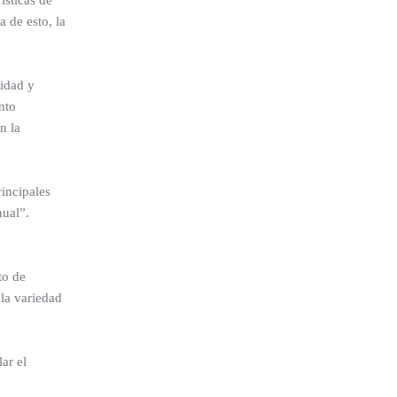
 de esto, la
vidad y
nto
n la
incipales
nual”.
to de
 la variedad
ar el