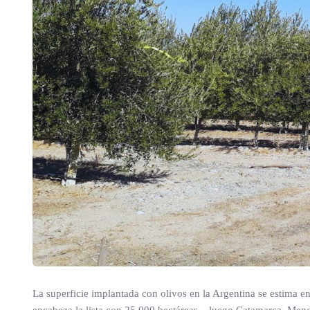
La superficie implantada con olivos en la Argentina se estima e
encabeza la lista con 25.000 hectáreas–, luego Catamarca, Mend