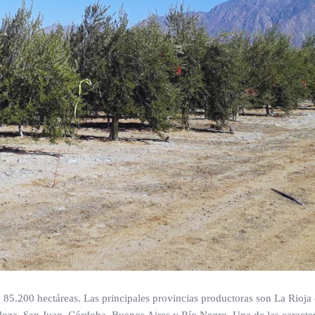
n 85.200 hectáreas. Las principales provincias productoras son La Rioja
oza, San Juan, Córdoba, Buenos Aires y Río Negro. Una de las caracter