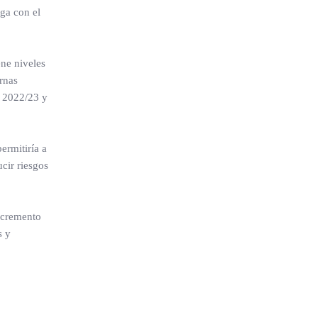
ega con el
ne niveles
rnas
n 2022/23 y
ermitiría a
cir riesgos
ncremento
s y