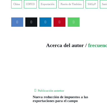
China
COFCO
Exportación
Puerto de Timbúes
SAGyP
Sant
Acerca del autor /
frecuen
Publicación anterior
Nueva reducción de impuestos a las
exportaciones para el campo