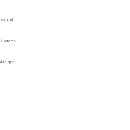
 deja al
oductores
idad que