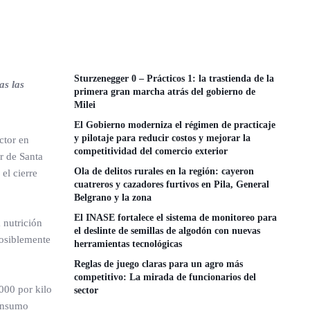
Sturzenegger 0 – Prácticos 1: la trastienda de la
as las
primera gran marcha atrás del gobierno de
Milei
El Gobierno moderniza el régimen de practicaje
y pilotaje para reducir costos y mejorar la
ctor en
competitividad del comercio exterior
r de Santa
Ola de delitos rurales en la región: cayeron
el cierre
cuatreros y cazadores furtivos en Pila, General
Belgrano y la zona
El INASE fortalece el sistema de monitoreo para
 nutrición
el deslinte de semillas de algodón con nuevas
posiblemente
herramientas tecnológicas
Reglas de juego claras para un agro más
competitivo: La mirada de funcionarios del
000 por kilo
sector
consumo