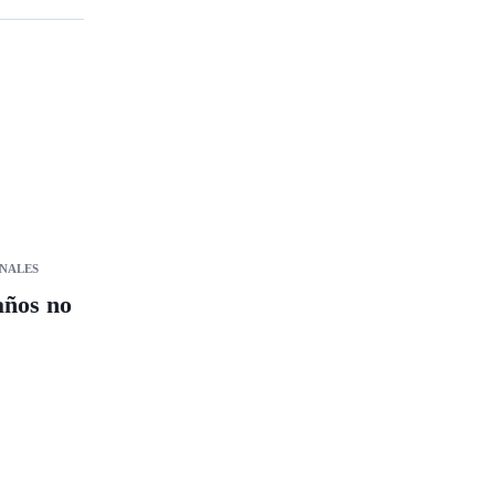
NALES
años no