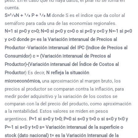
peso. En el caso que no haya datos, el pilar no se toma en
cuenta.
S=1⁄3N + 1⁄3 P + 1⁄3 M
donde S es el índice que da color al
semáforo para cada una de las economías regionales.
N=1 si p>0 y c>0; N=0 si p<0 y c>0 o si p<0 y c<0 y N=-1 si p<0
y c<0 donde p= es la Variación interanual de Precios al
Productor -Variación interanual del IPC (Indice de Precios al
Consumidor) c = (Variación interanual de Precios al
Productor)-(Variación interanual del Índice de Costos al
Productor
) Es decir,
N refleja la situación
microeconómica,
una aproximación al margen bruto, los
precios al productor se comparan contra la inflación, para
medir poder adquisitivo y la variación de los costos se
comparan con la del precio del producto, como aproximación
a la rentabilidad. Estos valores se miden en pesos
argentinos.
P=1 si s>0 y t>0; P=0 si s<0 y t>0 o si s<0 y t<0 y
P=-1 si s<0 y t<0 s= Variación interanual de la superficie o
stock (dato nacional) t= es la Variación Interanual de la