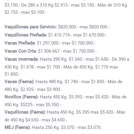
$3.150.- De 280 a 310 Kg $2.913.- max $3.150.- Más de 310 Kg.
$2.753.- max $3.100.-
Vaquillonas para Servicio:
$820.000.- max $820.000.-
Vaquillonas Preñada:
$1.415.714.- max $1.670.000.-
Vacas Preñada:
$1.297.000.- max $1.700.000.-
Vacas Con Cría:
$1.506.667.- max $1.750.000.-
Vacas invernada:
Hasta 390 Kg. $1.543.- max $1.650.- De 390 a
430 Kg. $1.678.- max $1.700.- Más de 430 Kg. $1.770 max
$1.850.-
Vacas (Faena):
Hasta 480 Kg. $1.740.- max $1.850.- Más de
480 Kg. $2.925.- max $3.900.-
Novillos (Faena):
Hasta 450 Kg. $5.393.- max $5.420.- Más de
450 Kg. $5225.- max $5.350.-
Vaquillonas (Faena):
Hasta 450 Kg. $5.395 max $5.420.- Más
de 450 Kg $4.650.- max $4.650.-
MEJ (Faena):
Hasta 250 Kg. $3.070.- max $3.070.