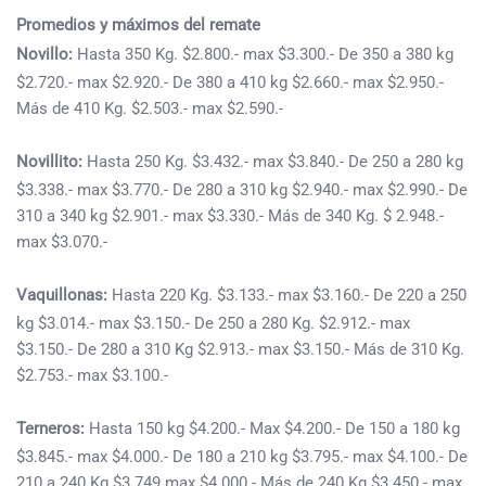
Promedios y máximos del remate
Novillo:
Hasta 350 Kg. $2.800.- max $3.300.- De 350 a 380 kg
$2.720.- max $2.920.- De 380 a 410 kg $2.660.- max $2.950.-
Más de 410 Kg. $2.503.- max $2.590.-
Novillito:
Hasta 250 Kg. $3.432.- max $3.840.- De 250 a 280 kg
$3.338.- max $3.770.- De 280 a 310 kg $2.940.- max $2.990.- De
310 a 340 kg $2.901.- max $3.330.- Más de 340 Kg. $ 2.948.-
max $3.070.-
Vaquillonas:
Hasta 220 Kg. $3.133.- max $3.160.- De 220 a 250
kg $3.014.- max $3.150.- De 250 a 280 Kg. $2.912.- max
$3.150.- De 280 a 310 Kg $2.913.- max $3.150.- Más de 310 Kg.
$2.753.- max $3.100.-
Terneros:
Hasta 150 kg $4.200.- Max $4.200.- De 150 a 180 kg
$3.845.- max $4.000.- De 180 a 210 kg $3.795.- max $4.100.- De
210 a 240 Kg $3.749 max $4.000.- Más de 240 Kg $3.450.- max