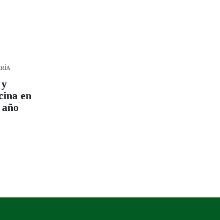
RÍA
 y
cina en
 año