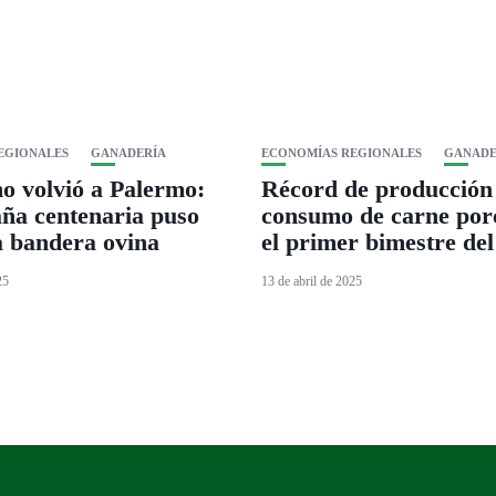
EGIONALES
GANADERÍA
ECONOMÍAS REGIONALES
GANADE
o volvió a Palermo:
Récord de producción
ña centenaria puso
consumo de carne por
la bandera ovina
el primer bimestre del
25
13 de abril de 2025