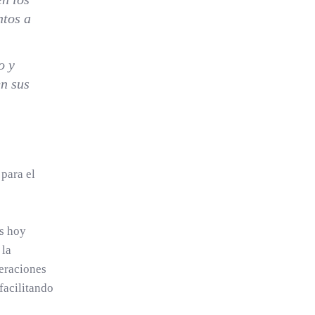
ntos a
o y
en sus
para el
es hoy
 la
neraciones
 facilitando