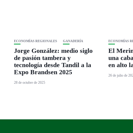
ECONOMÍAS REGIONALES
GANADERÍA
ECONOMÍAS R
Jorge González: medio siglo
El Merin
de pasión tambera y
una caba
tecnología desde Tandil a la
en alto 
Expo Brandsen 2025
26 de julio de 20
28 de octubre de 2025