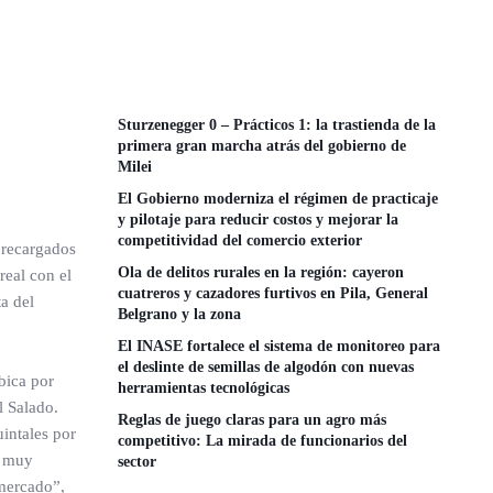
Sturzenegger 0 – Prácticos 1: la trastienda de la
primera gran marcha atrás del gobierno de
Milei
El Gobierno moderniza el régimen de practicaje
y pilotaje para reducir costos y mejorar la
competitividad del comercio exterior
 recargados
Ola de delitos rurales en la región: cayeron
real con el
cuatreros y cazadores furtivos en Pila, General
a del
Belgrano y la zona
El INASE fortalece el sistema de monitoreo para
el deslinte de semillas de algodón con nuevas
bica por
herramientas tecnológicas
l Salado.
Reglas de juego claras para un agro más
intales por
competitivo: La mirada de funcionarios del
l muy
sector
 mercado”,