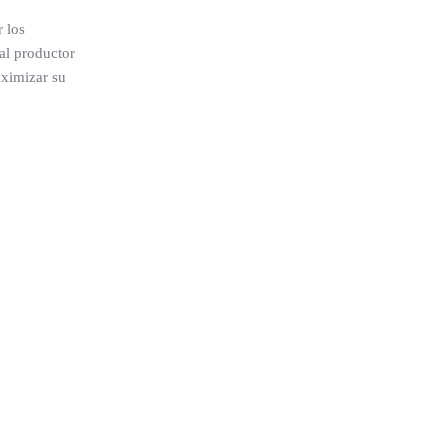
 los
al productor
aximizar su