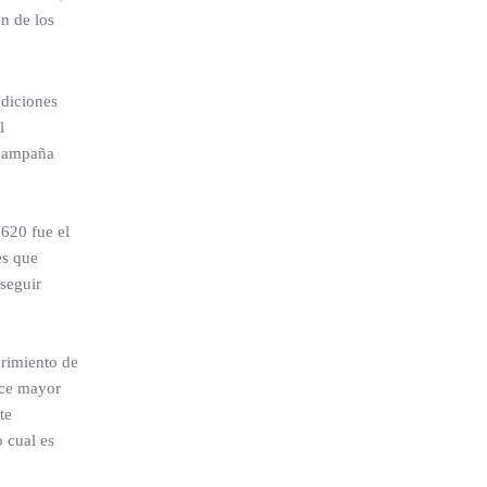
n de los
ndiciones
l
 campaña
 620 fue el
es que
seguir
erimiento de
ece mayor
te
 cual es