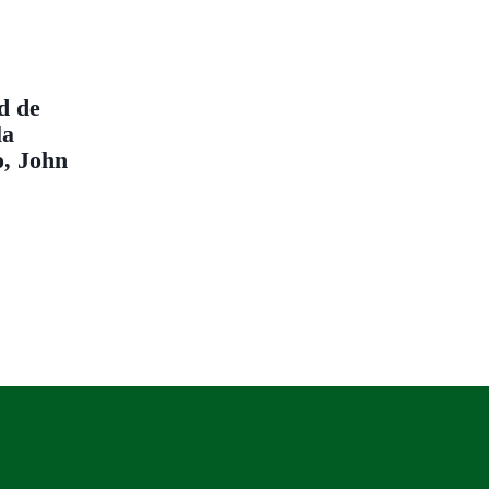
d de
la
o, John