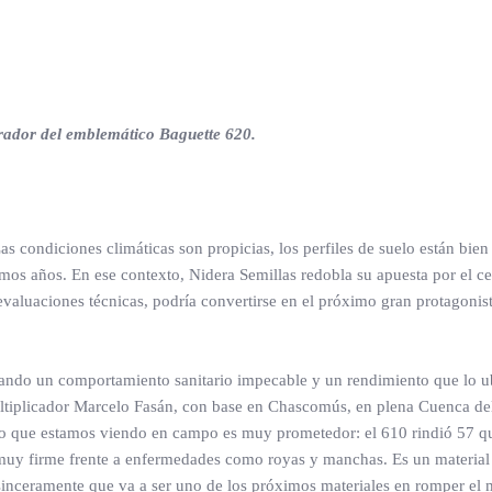
erador del emblemático Baguette 620.
s condiciones climáticas son propicias, los perfiles de suelo están bien
mos años. En ese contexto, Nidera Semillas redobla su apuesta por el ce
evaluaciones técnicas, podría convertirse en el próximo gran protagonist
rando un comportamiento sanitario impecable y un rendimiento que lo u
ultiplicador Marcelo Fasán, con base en Chascomús, en plena Cuenca de
lo que estamos viendo en campo es muy prometedor: el 610 rindió 57 qu
 muy firme frente a enfermedades como royas y manchas. Es un materia
 sinceramente que va a ser uno de los próximos materiales en romper el