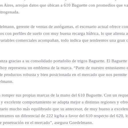
s Aires, arrojan datos que ubican a 610 Baguette con promedios que va
itrogenada.
elmann, gerente de ventas de autógamas, el escenario actual ofrece co
s con perfiles de suelo con muy buena recarga hídrica, lo que alienta a
as variables comerciales acompañan, todo indica que tendremos una gran
za gracias a su consolidado portafolio de trigos Baguette. El Baguette
hoy representa un emblema de la marca. “Parte de nuestro entusiasmo 
 productos robusta y bien posicionada en el mercado que nos permite 
elmann.
ca romper sus propias marcas de la mano del 610 Baguette. Con un requ
o y excelente comportamiento se adapta mejor a distintas regiones y ofr
anitario mucho más equilibrado que su antecesor, de muy bueno a excelen
ramos un diferencial de 222 kg/ha a favor del 610 respecto del 620, lo
de penetración en el mercado”, asegura Goedelmann.