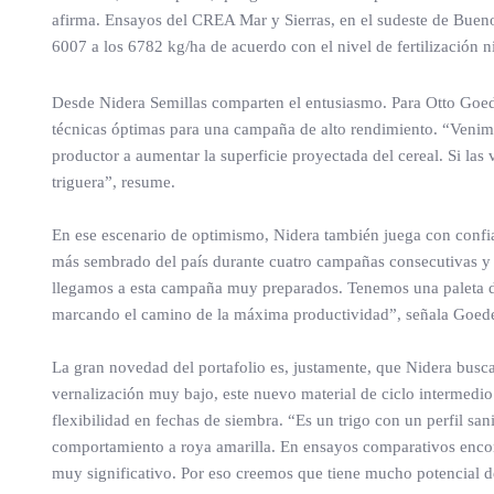
afirma. Ensayos del CREA Mar y Sierras, en el sudeste de Bueno
6007 a los 6782 kg/ha de acuerdo con el nivel de fertilización n
Desde Nidera Semillas comparten el entusiasmo. Para Otto Goed
técnicas óptimas para una campaña de alto rendimiento. “Venimo
productor a aumentar la superficie proyectada del cereal. Si l
triguera”, resume.
En ese escenario de optimismo, Nidera también juega con confian
más sembrado del país durante cuatro campañas consecutivas y 
llegamos a esta campaña muy preparados. Tenemos una paleta de
marcando el camino de la máxima productividad”, señala Goed
La gran novedad del portafolio es, justamente, que Nidera bus
vernalización muy bajo, este nuevo material de ciclo intermedi
flexibilidad en fechas de siembra. “Es un trigo con un perfil s
comportamiento a roya amarilla. En ensayos comparativos encont
muy significativo. Por eso creemos que tiene mucho potencial 