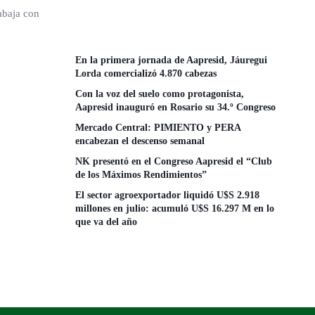
abaja con
En la primera jornada de Aapresid, Jáuregui
Lorda comercializó 4.870 cabezas
Con la voz del suelo como protagonista,
Aapresid inauguró en Rosario su 34.º Congreso
Mercado Central: PIMIENTO y PERA
encabezan el descenso semanal
NK presentó en el Congreso Aapresid el “Club
de los Máximos Rendimientos”
El sector agroexportador liquidó U$S 2.918
millones en julio: acumuló U$S 16.297 M en lo
que va del año