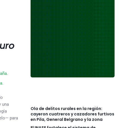
turo
a.
do
y una
Ola de delitos rurales en la región:
ogía
cayeron cuatreros y cazadores furtivos
uelo— para
en Pila, General Belgrano y la zona
El INASE fortalece el sistema de