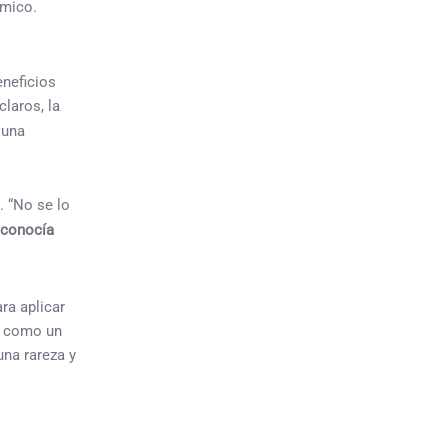
ómico.
eneficios
claros, la
 una
. “No se lo
 conocía
ra aplicar
ía como un
una rareza y