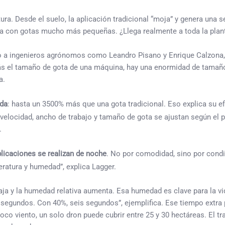
ura. Desde el suelo, la aplicación tradicional “moja” y genera una 
riba con gotas mucho más pequeñas. ¿Llega realmente a toda la plan
to a ingenieros agrónomos como Leandro Pisano y Enrique Calzona,
zás el tamaño de gota de una máquina, hay una enormidad de tamañ
a.
ada
: hasta un 3500% más que una gota tradicional. Eso explica su e
 velocidad, ancho de trabajo y tamaño de gota se ajustan según el 
.
plicaciones se realizan de noche
. No por comodidad, sino por cond
eratura y humedad”, explica Lagger.
 baja y la humedad relativa aumenta. Esa humedad es clave para la v
segundos. Con 40%, seis segundos”, ejemplifica. Ese tiempo extra
oco viento, un solo dron puede cubrir entre 25 y 30 hectáreas. El tr