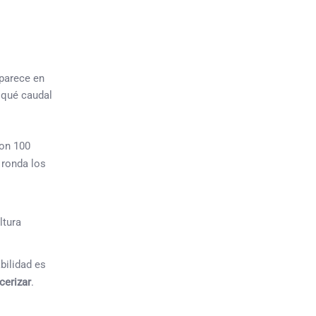
aparece en
n qué caudal
con 100
 ronda los
bilidad es
cerizar
.