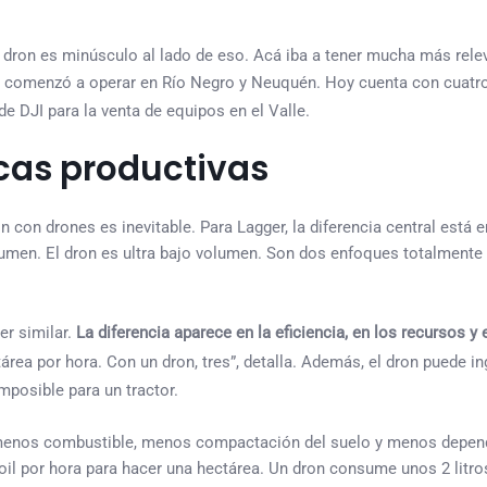
 dron es minúsculo al lado de eso. Acá iba a tener mucha más relev
 comenzó a operar en Río Negro y Neuquén. Hoy cuenta con cuatr
 de DJI para la venta de equipos en el Valle.
icas productivas
n con drones es inevitable. Para Lagger, la diferencia central está e
lumen. El dron es ultra bajo volumen. Son dos enfoques totalmente d
er similar.
La diferencia aparece en la eficiencia, en los recursos y 
a por hora. Con un dron, tres”, detalla. Además, el dron puede ing
mposible para un tractor.
, menos combustible, menos compactación del suelo y menos depen
soil por hora para hacer una hectárea. Un dron consume unos 2 litro