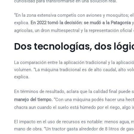
curiosidad para transformarse en una solución real.
“En la zona extensiva competís con aviones y mosquitos; el
explica.
En 2022 tomó la decisión: se mudó a la Patagonia
y
agrícolas, un dron multiespectral y la representación oficial
Dos tecnologías, dos lóg
La comparación entre la aplicación tradicional y la aplicació
volumen. “La máquina tradicional es de alto caudal, alto vo
explica.
En términos de resultado, aclara que la calidad final puede s
manejo del tiempo.
“Con una máquina podés hacer una hectáre
chacra aun cuando el suelo está húmedo por el riego, algo i
El impacto en el uso de recursos es notable: menos agua
mano de obra. “Un tractor gasta alrededor de 8 litros de ga