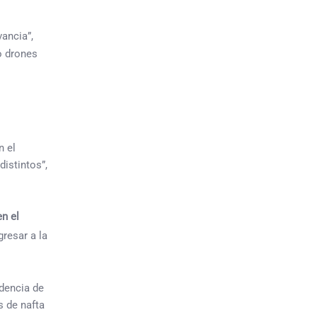
ancia”,
o drones
n el
istintos”,
en el
resar a la
dencia de
s de nafta