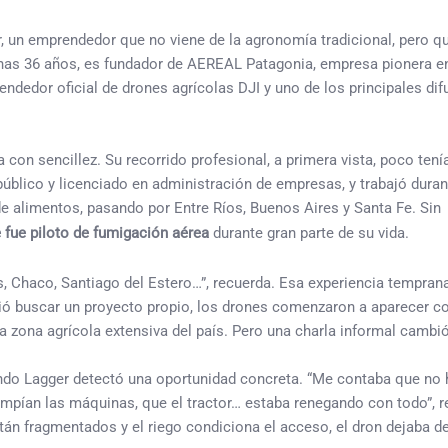
 un emprendedor que no viene de la agronomía tradicional, pero q
nas 36 años, es fundador de AEREAL Patagonia, empresa pionera en
vendedor oficial de drones agrícolas DJI y uno de los principales di
con sencillez. Su recorrido profesional, a primera vista, poco tení
público y licenciado en administración de empresas, y trabajó dura
e alimentos, pasando por Entre Ríos, Buenos Aires y Santa Fe. Sin
 fue piloto de fumigación aérea
durante gran parte de su vida.
Chaco, Santiago del Estero…”, recuerda. Esa experiencia temprana,
idió buscar un proyecto propio, los drones comenzaron a aparecer 
n la zona agrícola extensiva del país. Pero una charla informal cambi
do Lagger detectó una oportunidad concreta. “Me contaba que no 
mpían las máquinas, que el tractor… estaba renegando con todo”, re
án fragmentados y el riego condiciona el acceso, el dron dejaba d