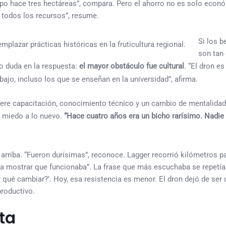
empo hace tres hectáreas”, compara. Pero el ahorro no es solo econ
 todos los recursos”, resume.
Si los b
son tan 
o duda en la respuesta:
el mayor obstáculo fue cultural
. “El dron es
jo, incluso los que se enseñan en la universidad”, afirma.
ere capacitación, conocimiento técnico y un cambio de mentalidad
el miedo a lo nuevo.
“Hace cuatro años era un bicho rarísimo. Nadie
rriba. “Fueron durísimas”, reconoce. Lagger recorrió kilómetros pa
 era mostrar que funcionaba”. La frase que más escuchaba se repet
 qué cambiar?’. Hoy, esa resistencia es menor. El dron dejó de ser 
roductivo.
ota