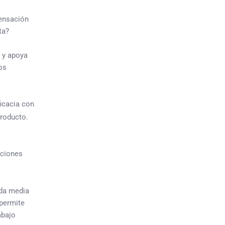
sensación
ta?
 y apoya
os
ficacia con
producto.
iciones
ida media
 permite
abajo