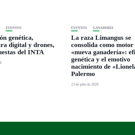
EVENTOS
EVENTOS
GANADERÍA
ón genética,
La raza Limangus se
ra digital y drones,
consolida como motor 
uestas del INTA
«nueva ganadería»: efi
genética y el emotivo
26
nacimiento de «Lionel
Palermo
23 de julio de 2026