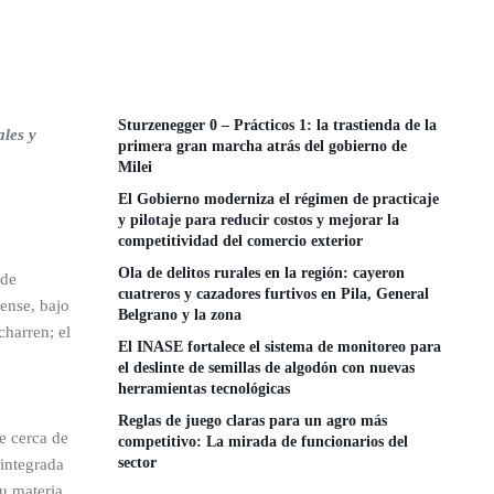
Sturzenegger 0 – Prácticos 1: la trastienda de la
ales y
primera gran marcha atrás del gobierno de
Milei
El Gobierno moderniza el régimen de practicaje
y pilotaje para reducir costos y mejorar la
competitividad del comercio exterior
Ola de delitos rurales en la región: cayeron
 de
cuatreros y cazadores furtivos en Pila, General
ense, bajo
Belgrano y la zona
charren; el
El INASE fortalece el sistema de monitoreo para
el deslinte de semillas de algodón con nuevas
herramientas tecnológicas
Reglas de juego claras para un agro más
te cerca de
competitivo: La mirada de funcionarios del
sector
 integrada
u materia