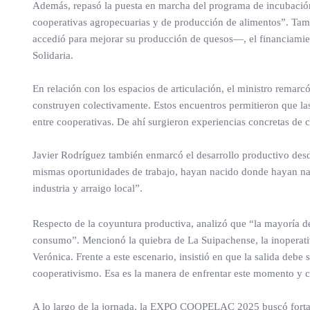
Además, repasó la puesta en marcha del programa de incubación
cooperativas agropecuarias y de producción de alimentos”. Ta
accedió para mejorar su producción de quesos—, el financiamiento
Solidaria.
En relación con los espacios de articulación, el ministro remarcó
construyen colectivamente. Estos encuentros permitieron que las
entre cooperativas. De ahí surgieron experiencias concretas de 
Javier Rodríguez también enmarcó el desarrollo productivo desde
mismas oportunidades de trabajo, hayan nacido donde hayan naci
industria y arraigo local”.
Respecto de la coyuntura productiva, analizó que “la mayoría de 
consumo”. Mencionó la quiebra de La Suipachense, la inoperativ
Verónica. Frente a este escenario, insistió en que la salida debe 
cooperativismo. Esa es la manera de enfrentar este momento y c
A lo largo de la jornada, la EXPO COOPELAC 2025 buscó fortalecer