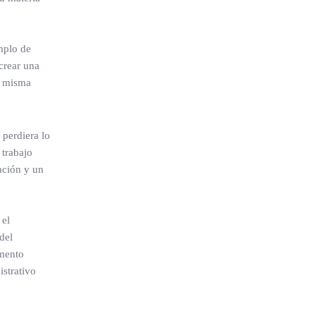
mplo de
crear una
a misma
 perdiera lo
 trabajo
zación y un
 el
del
omento
istrativo