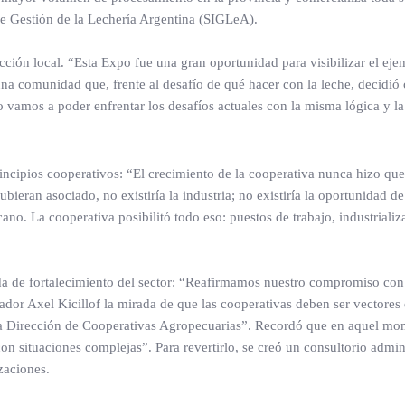
de Gestión de la Lechería Argentina (SIGLeA).
ción local. “Esta Expo fue una gran oportunidad para visibilizar el eje
na comunidad que, frente al desafío de qué hacer con la leche, decidió 
o vamos a poder enfrentar los desafíos actuales con la misma lógica y l
incipios cooperativos: “El crecimiento de la cooperativa nunca hizo que
bieran asociado, no existiría la industria; no existiría la oportunidad de
ano. La cooperativa posibilitó todo eso: puestos de trabajo, industriali
ida de fortalecimiento del sector: “Reafirmamos nuestro compromiso con
dor Axel Kicillof la mirada de que las cooperativas deben ser vectores 
s la Dirección de Cooperativas Agropecuarias”. Recordó que en aquel m
 situaciones complejas”. Para revertirlo, se creó un consultorio admin
zaciones.