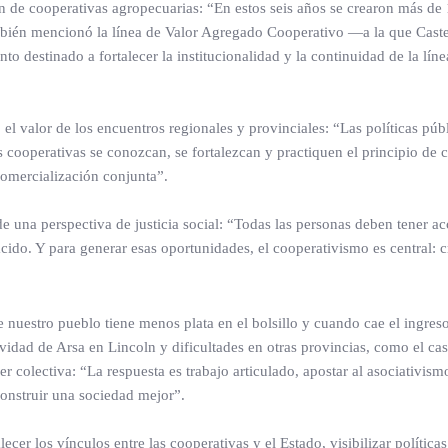
 de cooperativas agropecuarias: “En estos seis años se crearon más de
mbién mencionó la línea de Valor Agregado Cooperativo —a la que Cast
 destinado a fortalecer la institucionalidad y la continuidad de la lín
 el valor de los encuentros regionales y provinciales: “Las políticas púb
 cooperativas se conozcan, se fortalezcan y practiquen el principio de 
comercialización conjunta”.
 una perspectiva de justicia social: “Todas las personas deben tener ac
do. Y para generar esas oportunidades, el cooperativismo es central: 
nuestro pueblo tiene menos plata en el bolsillo y cuando cae el ingreso
idad de Arsa en Lincoln y dificultades en otras provincias, como el ca
ser colectiva: “La respuesta es trabajo articulado, apostar al asociativism
onstruir una sociedad mejor”.
 los vínculos entre las cooperativas y el Estado, visibilizar políticas