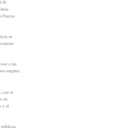
 130
elmar
ea Fuerza
licas se
cooperar
ceso a las
crea empleo,
, cae el
so de
o y al
 públicas,