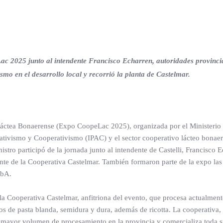
ac 2025 junto al intendente Francisco Echarren, autoridades provinci
ismo en el desarrollo local y recorrió la planta de Castelmar.
Láctea Bonaerense (Expo CoopeLac 2025), organizada por el Ministerio
iativismo y Cooperativismo (IPAC) y el sector cooperativo lácteo bonaer
ro participó de la jornada junto al intendente de Castelli, Francisco E
te de la Cooperativa Castelmar. También formaron parte de la expo las
ObA.
e la Cooperativa Castelmar, anfitriona del evento, que procesa actualmen
os de pasta blanda, semidura y dura, además de ricotta. La cooperativa,
mayor volumen de procesamiento en la provincia y comercializa toda s