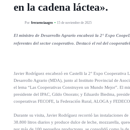
en la cadena láctea».
Por
frecuenciaagro
15 de noviembre de 2025
El ministro de Desarrollo Agrario encabezó la 2° Expo CoopeL
referentes del sector cooperativo. Destacó el rol del cooperativ
Javier Rodríguez encabezó en Castelli la 2° Expo Cooperativa 
Desarrollo Agrario (MDA), junto al Instituto Provincial de Asoc
el lema “Las Cooperativas Construyen un Mundo Mejor”. El minist
presidente del IPAC, Gildo Onorato; y Eduardo Biedma, presiden
cooperativas FECOFE, la Federación Rural, ALOGA y FEDEC
Durante su visita, Javier Rodríguez recorrió las instalaciones d
38.800 litros diarios y produce dulce de leche, mozzarella, ques
por más de 100 pequeños productores, se consolidó como la de 