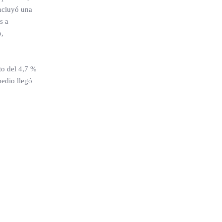
incluyó una
s a
o,
to del 4,7 %
medio llegó