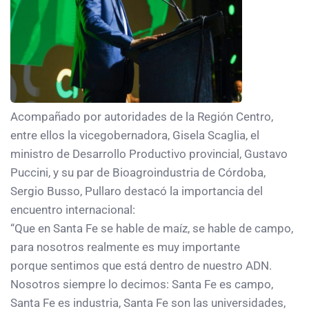
Acompañado por autoridades de la Región Centro,
entre ellos la vicegobernadora, Gisela Scaglia, el
ministro de Desarrollo Productivo provincial, Gustavo
Puccini, y su par de Bioagroindustria de Córdoba,
Sergio Busso, Pullaro destacó la importancia del
encuentro internacional:
“Que en Santa Fe se hable de maíz, se hable de campo,
para nosotros realmente es muy importante
porque sentimos que está dentro de nuestro ADN.
Nosotros siempre lo decimos: Santa Fe es campo,
Santa Fe es industria, Santa Fe son las universidades,