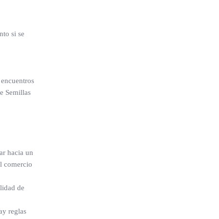
to si se
 encuentros
ne Semillas
ar hacia un
el comercio
ilidad de
ay reglas