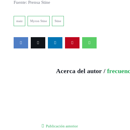
Fuente: Prensa Stine
maiz
Myron Stine
Stine
Acerca del autor /
frecuen
Publicación anterior