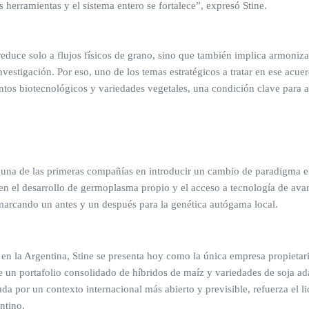
 herramientas y el sistema entero se fortalece”, expresó Stine.
 reduce solo a flujos físicos de grano, sino que también implica armoniza
nvestigación. Por eso, uno de los temas estratégicos a tratar en ese acue
ntos biotecnológicos y variedades vegetales, una condición clave para a
 una de las primeras compañías en introducir un cambio de paradigma e
 en el desarrollo de germoplasma propio y el acceso a tecnología de ava
 marcando un antes y un después para la genética autógama local.
 en la Argentina, Stine se presenta hoy como la única empresa propietar
ce un portafolio consolidado de híbridos de maíz y variedades de soja ad
da por un contexto internacional más abierto y previsible, refuerza el l
ntino.