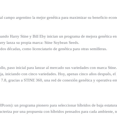
r al campo argentino la mejor genética para maximizar su beneficio eco
ando Harry Stine y Bill Eby inician un programa de mejora genética en
arry lanza su propia marca: Stine Soybean Seeds.
os décadas, como licenciatario de genética para otras semilleras.
ollo, paso inicial para lanzar al mercado sus variedades con marca Stine
ja, iniciando con cinco variedades. Hoy, apenas cinco años después, el 
 7.8, gracias a STINE 360, una red de conexión genética y operativa en
Pcorn): un programa pionero para seleccionar híbridos de baja estatur
caracteriza por una propuesta con híbridos pensados para cada ambiente, 