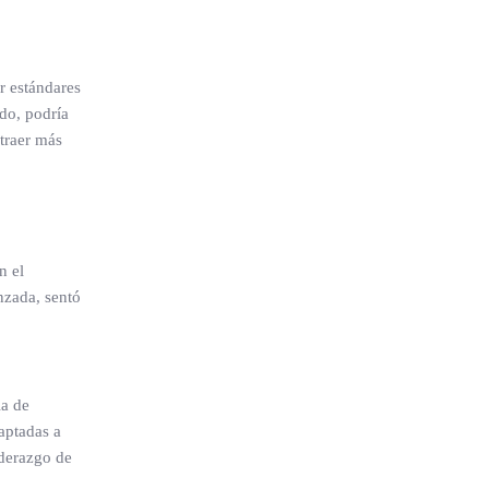
r estándares
rdo, podría
traer más
n el
nzada, sentó
ia de
aptadas a
iderazgo de