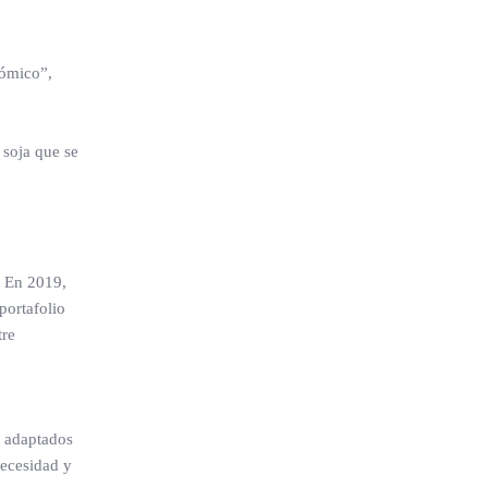
nómico”,
 soja que se
. En 2019,
portafolio
tre
a adaptados
necesidad y