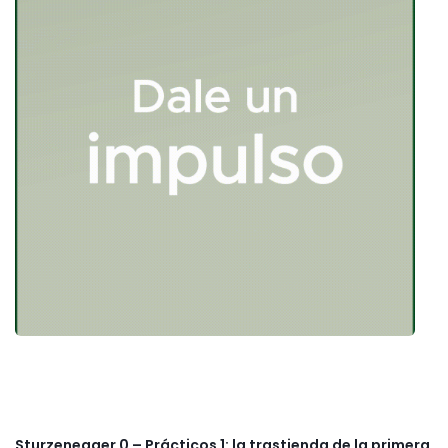
Sturzenegger 0 – Prácticos 1: la trastienda de la primera