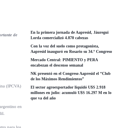
En la primera jornada de Aapresid, Jáuregui
ortante de
Lorda comercializó 4.870 cabezas
Con la voz del suelo como protagonista,
Aapresid inauguró en Rosario su 34.º Congreso
Mercado Central: PIMIENTO y PERA
encabezan el descenso semanal
NK presentó en el Congreso Aapresid el “Club
de los Máximos Rendimientos”
tina (IPCVA)
El sector agroexportador liquidó U$S 2.918
millones en julio: acumuló U$S 16.297 M en lo
que va del año
 argentino en
il.
tro para los