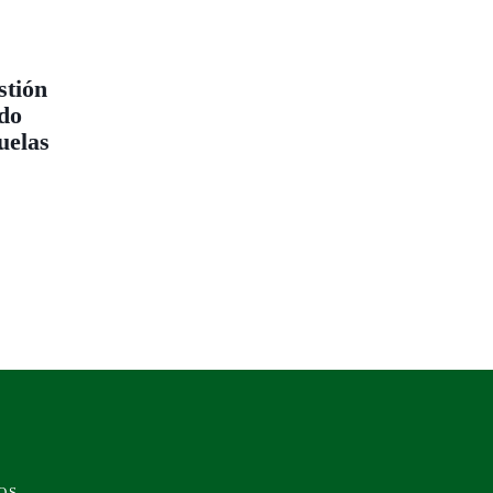
stión
ado
uelas
OS