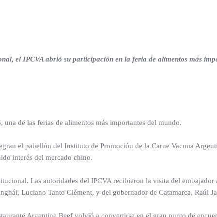
nal, el IPCVA abrió su participación en la feria de alimentos más imp
, una de las ferias de alimentos más importantes del mundo.
tegran el pabellón del Instituto de Promoción de la Carne Vacuna Argen
nido interés del mercado chino.
itucional. Las autoridades del IPCVA recibieron la visita del embajador
anghái, Luciano Tanto Clément, y del gobernador de Catamarca, Raúl Jal
estaurante Argentine Beef volvió a convertirse en el gran punto de encuen