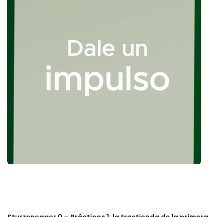
Sturzenegger 0 – Prácticos 1: la trastienda de la primera