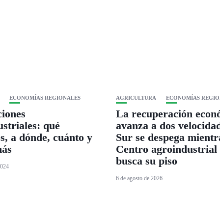
ECONOMÍAS REGIONALES
AGRICULTURA
ECONOMÍAS REGIO
ciones
La recuperación econ
striales: qué
avanza a dos velocidad
, a dónde, cuánto y
Sur se despega mientr
más
Centro agroindustrial
busca su piso
2024
6 de agosto de 2026