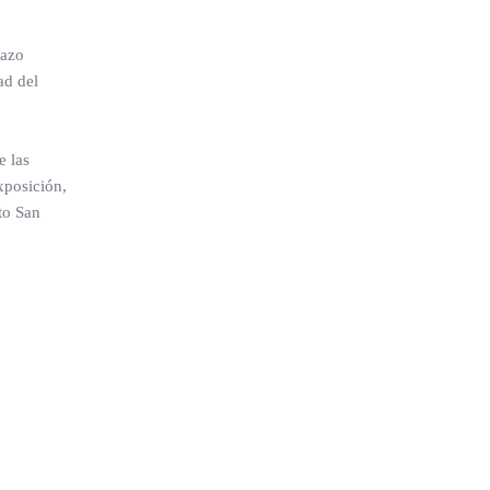
razo
ad del
e las
xposición,
to San