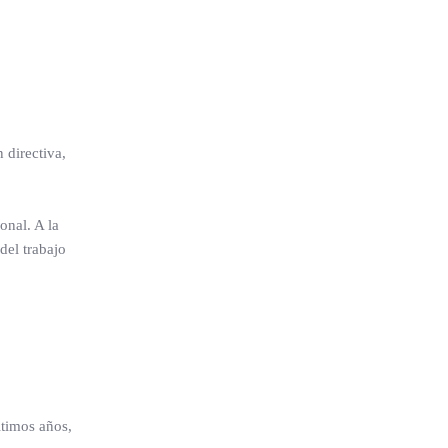
 directiva,
onal. A la
del trabajo
ltimos años,