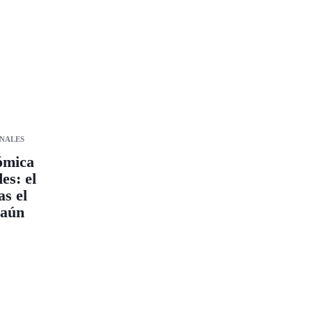
NALES
ómica
es: el
as el
 aún