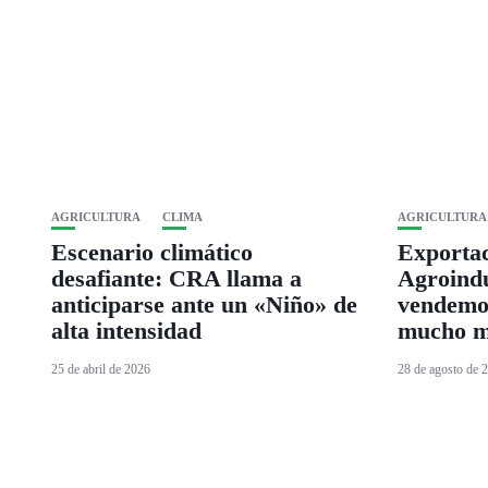
AGRICULTURA
CLIMA
AGRICULTURA
Escenario climático
Exporta
desafiante: CRA llama a
Agroindu
anticiparse ante un «Niño» de
vendemos
alta intensidad
mucho 
25 de abril de 2026
28 de agosto de 