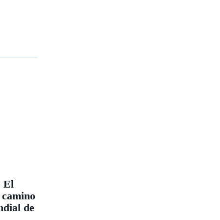
 El
l camino
dial de