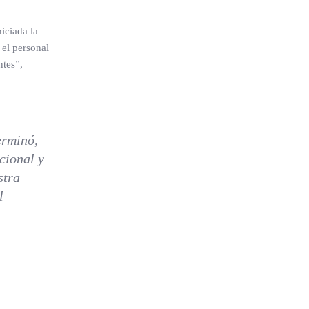
niciada la
 el personal
ntes”,
erminó,
cional y
stra
l