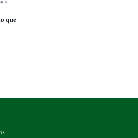
ARIA
lo que
OS