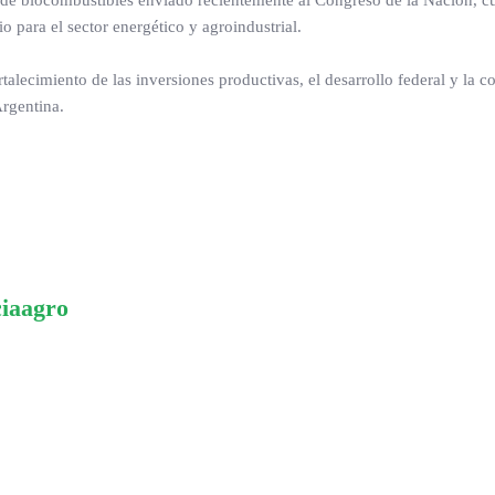
 de biocombustibles enviado recientemente al Congreso de la Nación, c
o para el sector energético y agroindustrial.
talecimiento de las inversiones productivas, el desarrollo federal y la c
Argentina.
ciaagro