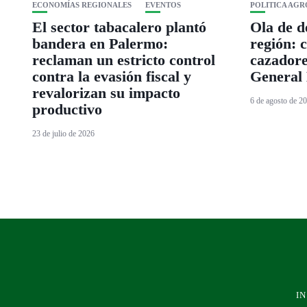
ECONOMÍAS REGIONALES
EVENTOS
POLITICA AG
El sector tabacalero plantó
Ola de de
bandera en Palermo:
región: 
reclaman un estricto control
cazadore
contra la evasión fiscal y
General 
revalorizan su impacto
6 de agosto de 2
productivo
23 de julio de 2026
IN