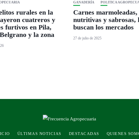
ROPECUARIA
GANADERÍA
POLITICA AGROPECU
litos rurales en la
Carnes marmoleadas,
cayeron cuatreros y
nutritivas y sabrosas, 
s furtivos en Pila,
buscan los mercados
Belgrano y la zona
27 de julio de 2025
026
ICIO
ÚLTIMAS NOTICIAS
DESTACADAS
QUIENES SOM