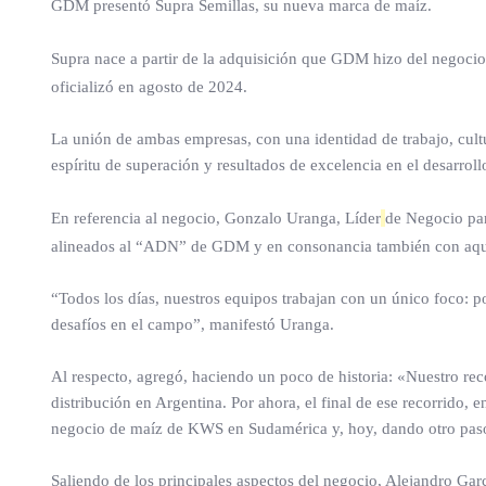
GDM presentó Supra Semillas, su nueva marca de maíz.
Supra nace a partir de la adquisición que GDM hizo del negocio
oficializó en agosto de 2024.
La unión de ambas empresas, con una identidad de trabajo, cultu
espíritu de superación y resultados de excelencia en el desarrol
En referencia al negocio, Gonzalo Uranga, Líder
de Negocio par
alineados al “ADN” de GDM y en consonancia también con aquel
“Todos los días, nuestros equipos trabajan con un único foco: p
desafíos en el campo”, manifestó Uranga.
Al respecto, agregó, haciendo un poco de historia: «Nuestro re
distribución en Argentina. Por ahora, el final de ese recorrido,
negocio de maíz de KWS en Sudamérica y, hoy, dando otro pas
Saliendo de los principales aspectos del negocio, Alejandro Gar