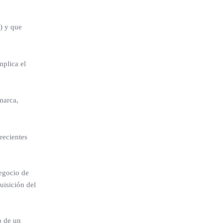
) y que
mplica el
marca,
recientes
negocio de
uisición del
o de un