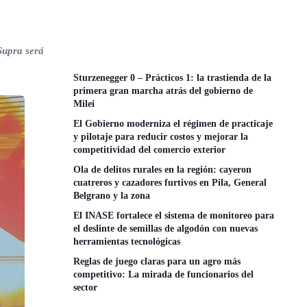
Supra será
Sturzenegger 0 – Prácticos 1: la trastienda de la
primera gran marcha atrás del gobierno de
Milei
El Gobierno moderniza el régimen de practicaje
y pilotaje para reducir costos y mejorar la
competitividad del comercio exterior
Ola de delitos rurales en la región: cayeron
cuatreros y cazadores furtivos en Pila, General
Belgrano y la zona
El INASE fortalece el sistema de monitoreo para
el deslinte de semillas de algodón con nuevas
herramientas tecnológicas
Reglas de juego claras para un agro más
competitivo: La mirada de funcionarios del
sector