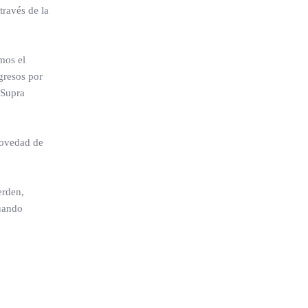
través de la
mos el
gresos por
 Supra
novedad de
erden,
cuando