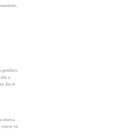
onamiento,
o genético
silo y,
ra, En el
la marca,
 crecer en