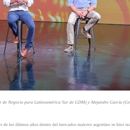
der de Negocio para Latinoamérica Sur de GDM) y Alejandro García (Ge
 de los últimos años dentro del mercados maicero argentino se hizo rea