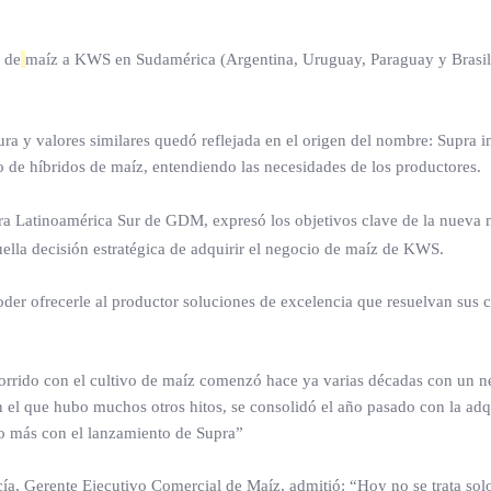
 de
maíz a KWS en Sudamérica (Argentina, Uruguay, Paraguay y Brasil
ra y valores similares quedó reflejada en el origen del nombre: Supra i
lo de híbridos de maíz, entendiendo las necesidades de los productores.
a Latinoamérica Sur de GDM, expresó los objetivos clave de la nueva 
la decisión estratégica de adquirir el negocio de maíz de KWS.
oder ofrecerle al productor soluciones de excelencia que resuelvan sus c
corrido con el cultivo de maíz comenzó hace ya varias décadas con un 
 en el que hubo muchos otros hitos, se consolidó el año pasado con la adq
o más con el lanzamiento de Supra”
cía, Gerente Ejecutivo Comercial de Maíz, admitió: “Hoy no se trata sol