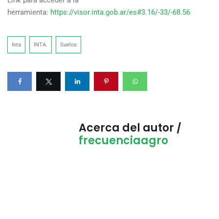
Link para acceder a la
herramienta:
https://visor.inta.gob.ar/es#3.16/-33/-68.56
Inta
INTA.
Suelos
Acerca del autor /
frecuenciaagro