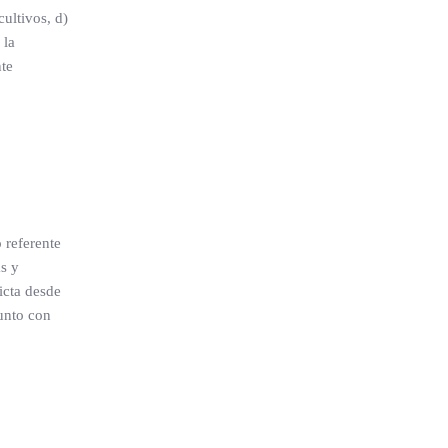
cultivos, d)
 la
nte
 referente
s y
icta desde
junto con