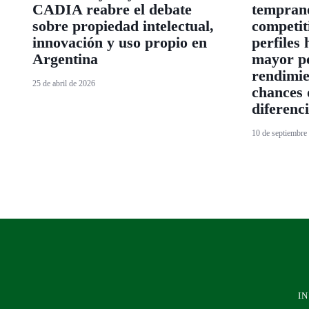
CADIA reabre el debate
tempran
sobre propiedad intelectual,
competit
innovación y uso propio en
perfiles
Argentina
mayor po
rendimie
25 de abril de 2026
chances 
diferenci
10 de septiembre
IN