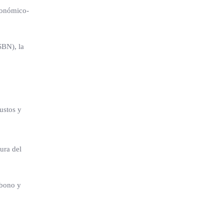
económico-
SBN), la
ustos y
ura del
rbono y