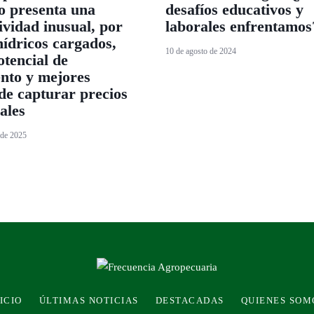
o presenta una
desafíos educativos y
ividad inusual, por
laborales enfrentamos
 hídricos cargados,
10 de agosto de 2024
tencial de
nto y mejores
de capturar precios
ales
 de 2025
ICIO
ÚLTIMAS NOTICIAS
DESTACADAS
QUIENES SOM