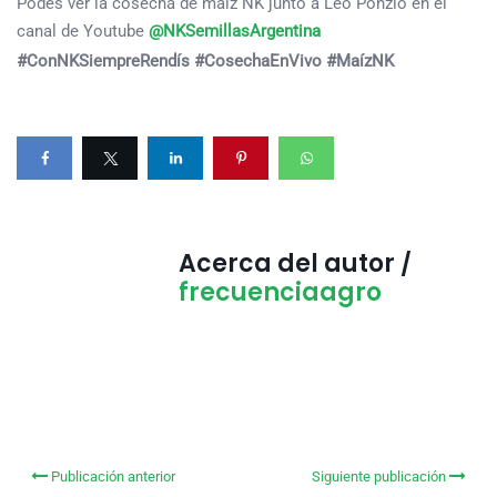
Podes ver la cosecha de maíz NK junto a Leo Ponzio en el
canal de Youtube
@NKSemillasArgentina
#ConNKSiempreRendís #CosechaEnVivo #MaízNK
Acerca del autor /
frecuenciaagro
Publicación anterior
Siguiente publicación