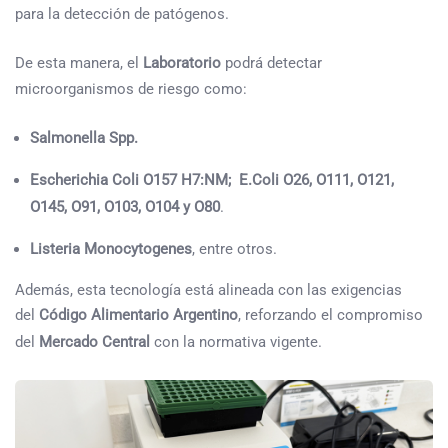
para la detección de patógenos.
De esta manera, el
Laboratorio
podrá detectar
microorganismos de riesgo como:
Salmonella Spp.
Escherichia Coli O157 H7:NM; E.Coli O26, O111, O121,
O145, O91, O103, O104 y O80
.
Listeria Monocytogenes
, entre otros.
Además, esta tecnología está alineada con las exigencias
del
Código Alimentario Argentino
, reforzando el compromiso
del
Mercado Central
con la normativa vigente.