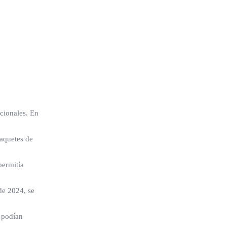
icionales. En
aquetes de
permitía
de 2024, se
 podían