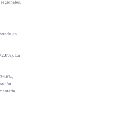
regionales.
strado en
(+2,8%). En
n 36,6%,
ración
mentaria.