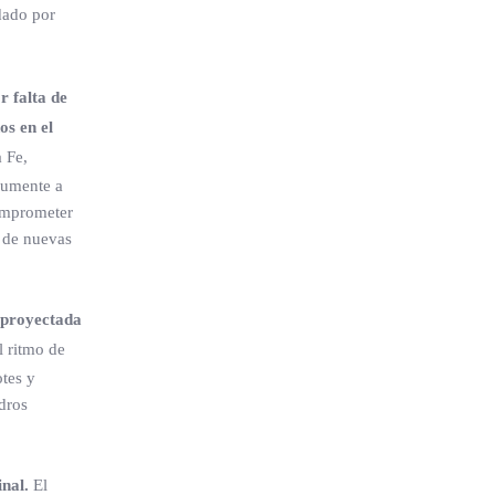
dado por
r falta de
os en el
 Fe,
aumente a
comprometer
a de nuevas
e proyectada
l ritmo de
otes y
dros
inal.
El