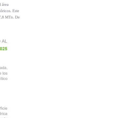
l área
óricos. Este
27,8 MTn. De