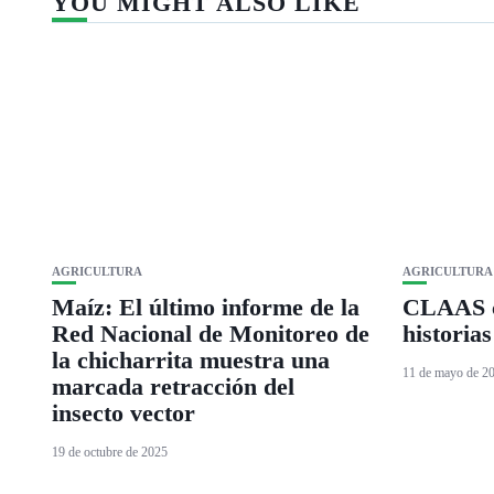
YOU MIGHT ALSO LIKE
AGRICULTURA
AGRICULTURA
Maíz: El último informe de la
CLAAS c
Red Nacional de Monitoreo de
historias
la chicharrita muestra una
11 de mayo de 2
marcada retracción del
insecto vector
19 de octubre de 2025