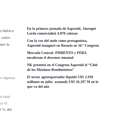
En la primera jornada de Aapresid, Jáuregui
n hídrica
Lorda comercializó 4.870 cabezas
o sobre
Con la voz del suelo como protagonista,
tar la
Aapresid inauguró en Rosario su 34.º Congreso
Mercado Central: PIMIENTO y PERA
encabezan el descenso semanal
NK presentó en el Congreso Aapresid el “Club
de los Máximos Rendimientos”
El sector agroexportador liquidó U$S 2.918
 a algunas
millones en julio: acumuló U$S 16.297 M en lo
que va del año
l total
ce el
3 % del