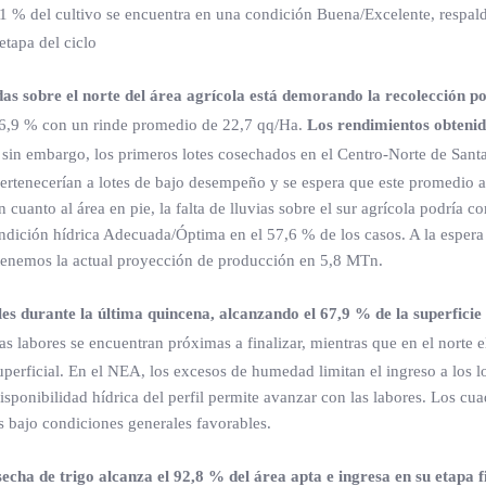
1 % del cultivo se encuentra en una condición Buena/Excelente, respal
etapa del ciclo
das sobre el norte del área agrícola está demorando la recolección po
 6,9 % con un rinde promedio de 22,7 qq/Ha.
Los rendimientos obtenid
sin embargo, los primeros lotes cosechados en el Centro-Norte de Santa
pertenecerían a lotes de bajo desempeño y se espera que este promedio 
n cuanto al área en pie, la falta de lluvias sobre el sur agrícola podría 
condición hídrica Adecuada/Óptima en el 57,6 % de los casos. A la esper
stenemos la actual proyección de producción en 5,8 MTn.
es durante la última quincena, alcanzando el 67,9 % de la superfici
las labores se encuentran próximas a finalizar, mientras que en el norte e
perficial. En el NEA, los excesos de humedad limitan el ingreso a los l
sponibilidad hídrica del perfil permite avanzar con las labores. Los cua
s bajo condiciones generales favorables.
secha de trigo alcanza el 92,8 % del área apta e ingresa en su etapa f