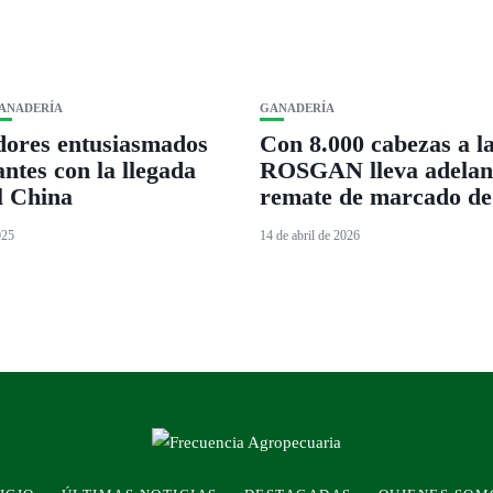
ANADERÍA
GANADERÍA
dores entusiasmados
Con 8.000 cabezas a la
antes con la llegada
ROSGAN lleva adelant
al China
remate de marcado de 
025
14 de abril de 2026