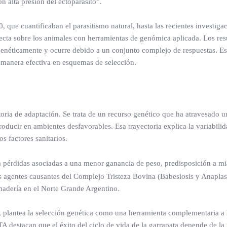
n alta presión del ectoparásito”.
que cuantificaban el parasitismo natural, hasta las recientes investiga
cta sobre los animales con herramientas de genómica aplicada. Los res
 genéticamente y ocurre debido a un conjunto complejo de respuestas. Es
e manera efectiva en esquemas de selección.
toria de adaptación. Se trata de un recurso genético que ha atravesado 
oducir en ambientes desfavorables. Esa trayectoria explica la variabili
s factores sanitarios.
 pérdidas asociadas a una menor ganancia de peso, predisposición a mi
os agentes causantes del Complejo Tristeza Bovina (Babesiosis y Anapla
anadería en el Norte Grande Argentino.
e, plantea la selección genética como una herramienta complementaria a 
TA destacan que el éxito del ciclo de vida de la garrapata depende de la 