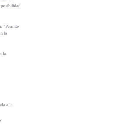
 posibilidad
a: “Permite
en la
a la
ada a la
y