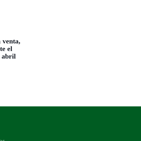
 venta,
e el
abril