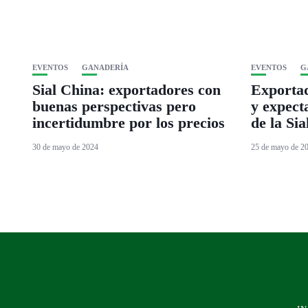
EVENTOS
GANADERÍA
EVENTOS
G
Sial China: exportadores con
Exporta
buenas perspectivas pero
y expect
incertidumbre por los precios
de la Si
30 de mayo de 2024
25 de mayo de 2