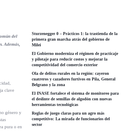
Sturzenegger 0 – Prácticos 1: la trastienda de la
común del
primera gran marcha atrás del gobierno de
ón. Además,
Milei
El Gobierno moderniza el régimen de practicaje
y pilotaje para reducir costos y mejorar la
competitividad del comercio exterior
Ola de delitos rurales en la región: cayeron
cuatreros y cazadores furtivos en Pila, General
cidad,
Belgrano y la zona
ja clave
El INASE fortalece el sistema de monitoreo para
el deslinte de semillas de algodón con nuevas
herramientas tecnológicas
smo género y
Reglas de juego claras para un agro más
competitivo: La mirada de funcionarios del
stas
sector
ea pura o en