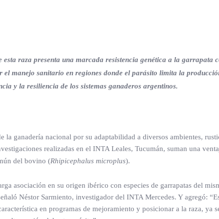
e esta raza presenta una marcada resistencia genética a la garrapata 
 el manejo sanitario en regiones donde el parásito limita la producci
ncia y la resiliencia de los sistemas ganaderos argentinos.
de la ganadería nacional por su adaptabilidad a diversos ambientes, rusti
investigaciones realizadas en el INTA Leales, Tucumán, suman una venta
omún del bovino (
Rhipicephalus microplus
).
arga asociación en su origen ibérico con especies de garrapatas del mi
 señaló Néstor Sarmiento, investigador del INTA Mercedes. Y agregó: “E
característica en programas de mejoramiento y posicionar a la raza, ya s