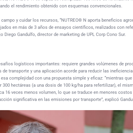
perando el rendimiento obtenido con esquemas convencionales.
el campo y cuidar los recursos, “NUTREO® N aporta beneficios agr
ejados en más de 3 años de ensayos científicos, realizados con ref
ijo Diego Gandulfo, director de marketing de UPL Corp Cono Sur.
desafíos logísticos importantes: requiere grandes volúmenes de pro
 de transporte y una aplicación acorde para reducir las ineficiencia
e esa complejidad con una propuesta simple y eficaz: “mientras qu
ir 300 hectáreas (a una dosis de 100 kg/ha para refertilizar), el mis
ca 16 veces menos volumen, lo que se traduce en menores costos 
cción significativa en las emisiones por transporte”, explicó Gandu