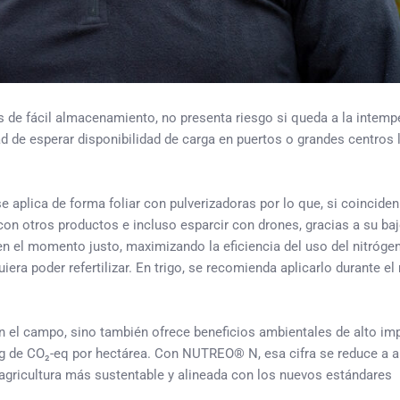
s de fácil almacenamiento, no presenta riesgo si queda a la intempe
d de esperar disponibilidad de carga en puertos o grandes centros 
e aplica de forma foliar con pulverizadoras por lo que, si coinciden
on otros productos e incluso esparcir con drones, gracias a su ba
 en el momento justo, maximizando la eficiencia del uso del nitróge
era poder refertilizar. En trigo, se recomienda aplicarlo durante el
n el campo, sino también ofrece beneficios ambientales de alto im
7 kg de CO₂-eq por hectárea. Con NUTREO® N, esa cifra se reduce a 
gricultura más sustentable y alineada con los nuevos estándares