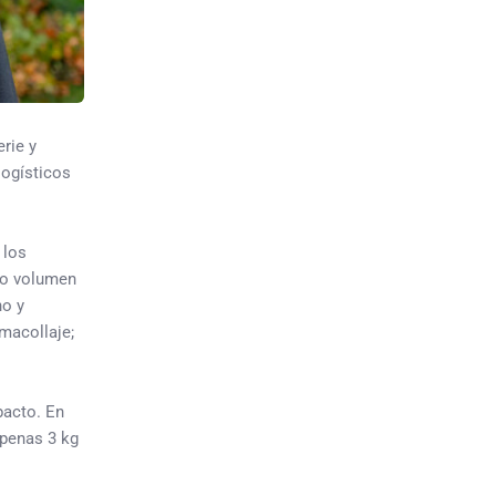
rie y
logísticos
 los
jo volumen
no y
 macollaje;
pacto. En
apenas 3 kg