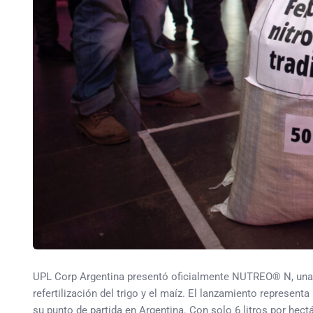
UPL Corp Argentina presentó oficialmente NUTREO® N, una n
refertilización del trigo y el maíz. El lanzamiento represent
su punto de partida en Argentina. Con solo 6 litros por hec