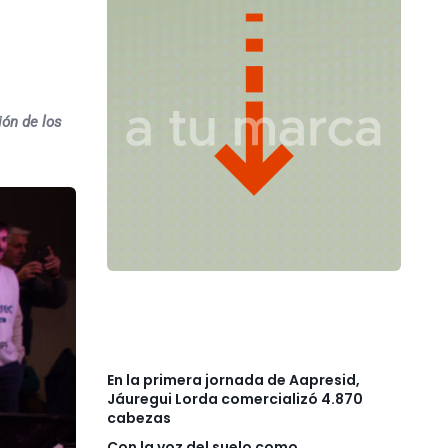
ión de los
En la primera jornada de Aapresid,
Jáuregui Lorda comercializó 4.870
cabezas
Con la voz del suelo como