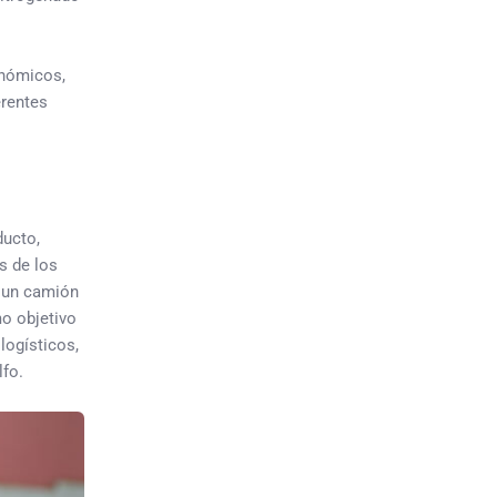
onómicos,
erentes
ducto,
s de los
e un camión
mo objetivo
logísticos,
lfo.