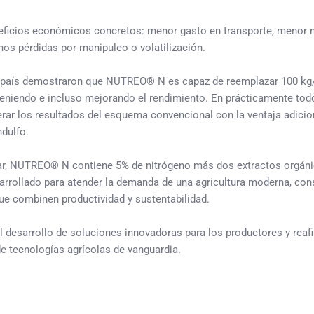
neficios económicos concretos: menor gasto en transporte, menor 
os pérdidas por manipuleo o volatilización.
del país demostraron que NUTREO® N es capaz de reemplazar 100 kg
anteniendo e incluso mejorando el rendimiento. En prácticamente tod
erar los resultados del esquema convencional con la ventaja adicio
ndulfo.
oliar, NUTREO® N contiene 5% de nitrógeno más dos extractos orgán
esarrollado para atender la demanda de una agricultura moderna, con
e combinen productividad y sustentabilidad.
esarrollo de soluciones innovadoras para los productores y reafi
e tecnologías agrícolas de vanguardia.