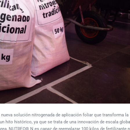
ueva solución nitrogenada de aplicación foliar que transforma la
a un hito histórico, ya que se trata de una innovación de escala globa
tárea, NUTREO® N es capaz de reemplazar 100 kilos de fertilizante 