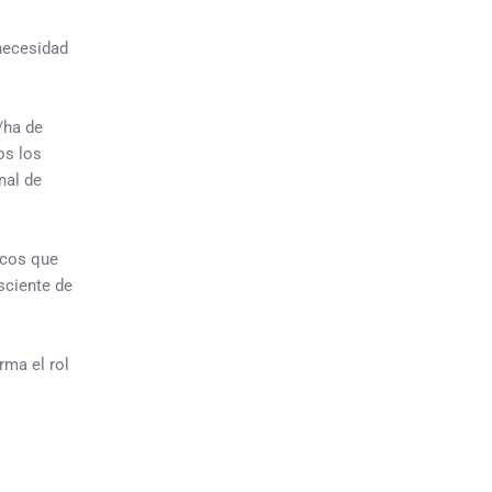
necesidad
/ha de
os los
nal de
icos que
sciente de
rma el rol